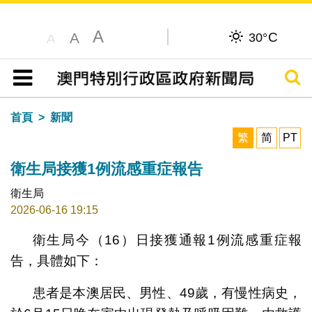
A
C
A
30°
A
搜尋
目錄
首頁
新聞
繁
简
PT
衛生局接獲1例流感重症報告
衛生局
2026-06-16 19:15
衛生局今（16）日接獲通報1例流感重症報
告，具體如下：
患者是本澳居民、男性、49歲，有慢性病史，