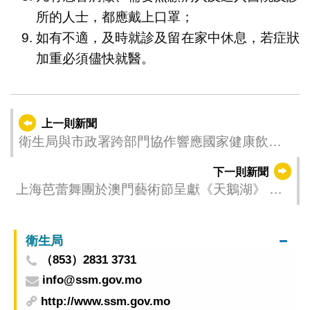
所的人士，都應戴上口罩；
如有不適，及時就診及留在家中休息，若症狀
加重必須儘快就醫。
上一則新聞
衛生局與市政署跨部門協作響應國家健康飲食
倡議 攜手推廣“減油、增豆、加奶”健康飲食
下一則新聞
上海芭蕾舞團於澳門藝術節呈獻《天鵝湖》 亮
相傳媒見面會分享經典芭蕾舞台魅力
衛生局
（853）2831 3731
info@ssm.gov.mo
http://www.ssm.gov.mo