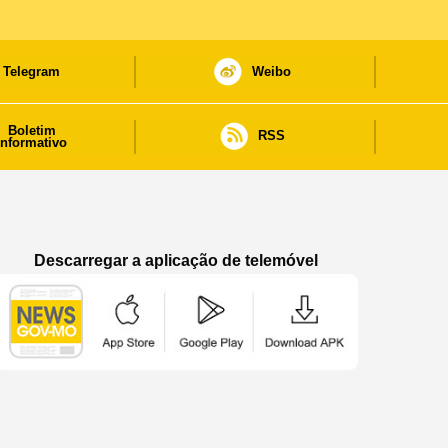
Telegram
Weibo
Boletim
RSS
informativo
Descarregar a aplicação de telemóvel
Aplicação de telemóvel “Notícias do Governo
Aplicação de telemóvel “Notícia
Aplicação de telem