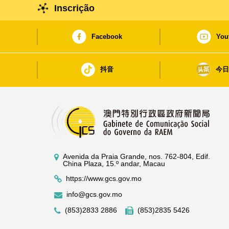
Inscrição
Facebook
You
抖音
今
Avenida da Praia Grande, nos. 762-804, Edif.
China Plaza, 15.º andar, Macau
https://www.gcs.gov.mo
info@gcs.gov.mo
(853)2833 2886
(853)2835 5426