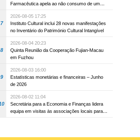
Farmacêutica apela ao não consumo de um
produto com substâncias medicamentosas
2026-08-05 17:25
ocidentais
7
Instituto Cultural inclui 28 novas manifestações
no Inventário do Património Cultural Intangível
2026-08-04 20:23
8
Quinta Reunião da Cooperação Fujian-Macau
em Fuzhou
2026-08-03 16:00
9
Estatísticas monetárias e financeiras – Junho
de 2026
2026-08-02 11:04
10
Secretária para a Economia e Finanças lidera
equipa em visitas às associações locais para
consolidar consensos e promover os trabalhos
nas áreas económica e social