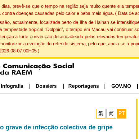
dias, prevê-se que o tempo na região seja muito quente e a temper
 contra doenças causadas pelo calor e beba mais água. ( Data de a
, actualmente, localizada perto da Ilha de Hainan se intensifique
a tempestade tropical “Dolphin”, o tempo em Macau vai continuar so
atenção à forte convecção desencadeada pelas elevadas temperatur
 monitorizar a evolução do referido sistema, pelo que, apela-se à 
 2026-08-07 00H05 )
Infografia
Dossiers
Reportagens
GOV.MO
繁
简
PT
 grave de infecção colectiva de gripe