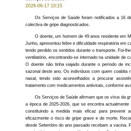
2026-06-17 10:15
Os Serviços de Saúde foram notificados a 16 d
colectiva de gripe diagnosticados.
O doente, um homem de 49 anos residente em Ma
Junho, apresentou febre e dificuldade respiratória em 
tendo perdido os sentidos durante o transporte. Foi-l
ventilatório, encontrando-se internado na unidade de cu
O doente não tinha viajado durante o período de in
sazonal deste ano. Os indivíduos com quem coabita n
nasal, tendo sido aconselhados a procurar assist
tratamento com medicamentos antivirais, conforme ava
Os Serviços de Saúde afirmam que os vírus da gri
a época de 2025-2026, que se encontra actualmente di
constituindo a medida mais eficaz para prevenir a
eficazmente o risco de gripe grave e de morte. Rec
desde Setembro do ano passado recebam a vacina. Para