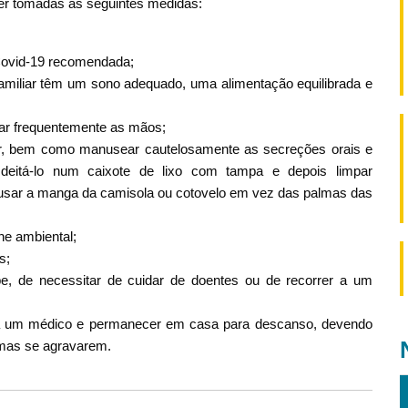
ser tomadas as seguintes medidas:
Covid-19 recomendada;
miliar têm um sono adequado, uma alimentação equilibrada e
var frequentemente as mãos;
ssir, bem como manusear cautelosamente as secreções orais e
eitá-lo num caixote de lixo com tampa e depois limpar
 usar a manga da camisola ou cotovelo em vez das palmas das
ne ambiental;
s;
e, de necessitar de cuidar de doentes ou de recorrer a um
o a um médico e permanecer em casa para descanso, devendo
omas se agravarem.