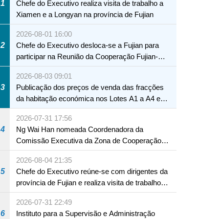
1
Chefe do Executivo realiza visita de trabalho a
Xiamen e a Longyan na província de Fujian
2026-08-01 16:00
2
Chefe do Executivo desloca-se a Fujian para
participar na Reunião da Cooperação Fujian-
Macau
2026-08-03 09:01
3
Publicação dos preços de venda das fracções
da habitação económica nos Lotes A1 a A4 e
A12 da Zona A dos Novos Aterros
2026-07-31 17:56
4
Ng Wai Han nomeada Coordenadora da
Comissão Executiva da Zona de Cooperação
Aprofundada entre Guangdong e Macau em
2026-08-04 21:35
Hengqin
5
Chefe do Executivo reúne-se com dirigentes da
província de Fujian e realiza visita de trabalho
em Fuzhou
2026-07-31 22:49
6
Instituto para a Supervisão e Administração