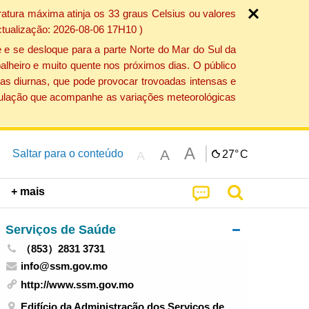
atura máxima atinja os 33 graus Celsius ou valores
ctualização: 2026-08-06 17H10 )
 e se desloque para a parte Norte do Mar do Sul da
alheiro e muito quente nos próximos dias. O público
as diurnas, que pode provocar trovoadas intensas e
população que acompanhe as variações meteorológicas
A
A
Saltar para o conteúdo
27°
C
A
+ mais
Serviços de Saúde
（853）2831 3731
info@ssm.gov.mo
http://www.ssm.gov.mo
Edifício da Administração dos Serviços de