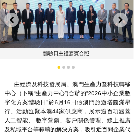
上一則
下一
照
生產力中心理事長關治
1
2
3
4
由經濟及科技發展局、澳門生產力暨科技轉移
中心（下稱“生產力中心”)合辦的“2026中小企業數
字化方案體驗日”於6月16日假澳門旅遊塔圓滿舉
行。活動匯聚本澳44家供應商，展示逾百項涵蓋
人工智能、 數字營銷、客戶關係管理、線上推廣
及私域平台等範疇的解決方案，吸引近百間企業代