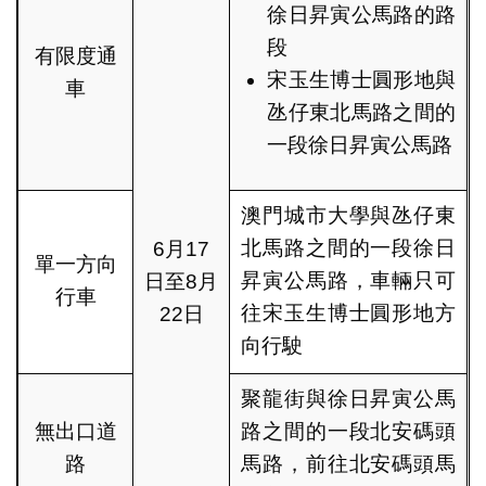
徐日昇寅公馬路的路
段
有限度通
宋玉生博士圓形地與
車
氹仔東北馬路之間的
一段徐日昇寅公馬路
澳門城市大學與氹仔東
北馬路之間的一段徐日
6月17
單一方向
昇寅公馬路，車輛只可
日至8月
行車
往宋玉生博士圓形地方
22日
向行駛
聚龍街與徐日昇寅公馬
無出口道
路之間的一段北安碼頭
路
馬路，前往北安碼頭馬