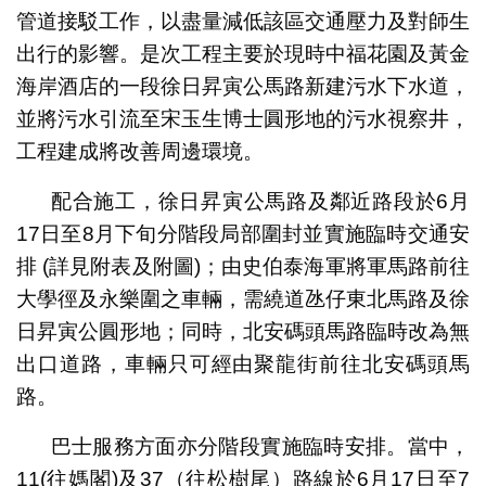
管道接駁工作，以盡量減低該區交通壓力及對師生
出行的影響。是次工程主要於現時中福花園及黃金
海岸酒店的一段徐日昇寅公馬路新建污水下水道，
並將污水引流至宋玉生博士圓形地的污水視察井，
工程建成將改善周邊環境。
配合施工，徐日昇寅公馬路及鄰近路段於6月
17日至8月下旬分階段局部圍封並實施臨時交通安
排 (詳見附表及附圖)；由史伯泰海軍將軍馬路前往
大學徑及永樂圍之車輛，需繞道氹仔東北馬路及徐
日昇寅公圓形地；同時，北安碼頭馬路臨時改為無
出口道路，車輛只可經由聚龍街前往北安碼頭馬
路。
巴士服務方面亦分階段實施臨時安排。當中，
11(往媽閣)及37（往松樹尾）路線於6月17日至7