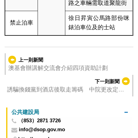
路之車輛需取道聚龍街
徐日昇寅公馬路部份咪
禁止泊車
錶泊車位及的士站
上一則新聞
澳基會辦講解交流會介紹四項資助計劃
下一則新聞
誘騙換錢黨到酒店後取走籌碼 中院更改定罪
維持量刑
公共建設局
（853）2871 3726
info@dsop.gov.mo