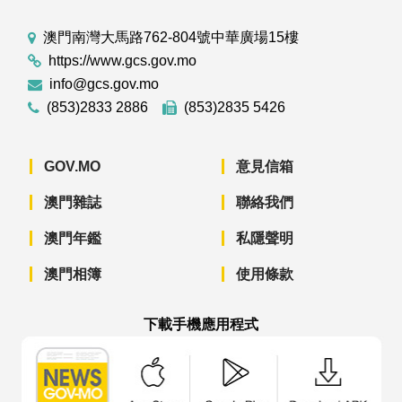
澳門南灣大馬路762-804號中華廣場15樓
https://www.gcs.gov.mo
info@gcs.gov.mo
(853)2833 2886
(853)2835 5426
GOV.MO
意見信箱
澳門雜誌
聯絡我們
澳門年鑑
私隱聲明
澳門相簿
使用條款
下載手機應用程式
澳門政府新聞 APP - App Store 下載
澳門政府新聞 APP - Googl
澳門政府新聞 