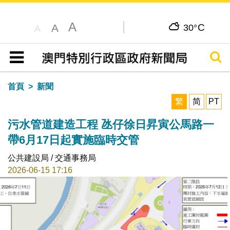
A
C
A
30°
A
搜尋
目錄
首頁
新聞
繁
简
PT
污水管道建造工程 氹仔徐日昇寅公馬路一
帶6月17日起實施臨時交管
公共建設局 / 交通事務局
2026-06-15 17:16