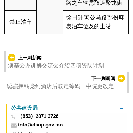
路之车辆需取道聚龙街
徐日升寅公马路部份咪
禁止泊车
表泊车位及的士站
上一则新闻
澳基会办讲解交流会介绍四项资助计划
下一则新闻
诱骗换钱党到酒店后取走筹码 中院更改定罪
维持量刑
公共建设局
（853）2871 3726
info@dsop.gov.mo