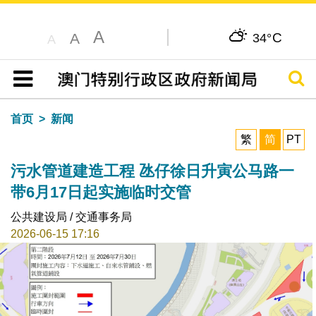
A
C
A
34°
A
搜寻
目录
首页
新闻
繁
简
PT
污水管道建造工程 氹仔徐日升寅公马路一
带6月17日起实施临时交管
公共建设局 / 交通事务局
2026-06-15 17:16