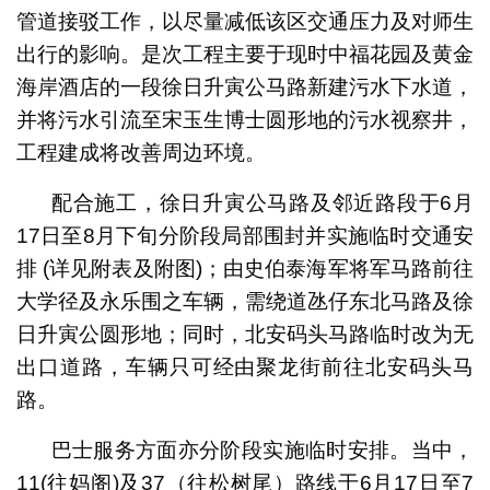
管道接驳工作，以尽量减低该区交通压力及对师生
出行的影响。是次工程主要于现时中福花园及黄金
海岸酒店的一段徐日升寅公马路新建污水下水道，
并将污水引流至宋玉生博士圆形地的污水视察井，
工程建成将改善周边环境。
配合施工，徐日升寅公马路及邻近路段于6月
17日至8月下旬分阶段局部围封并实施临时交通安
排 (详见附表及附图)；由史伯泰海军将军马路前往
大学径及永乐围之车辆，需绕道氹仔东北马路及徐
日升寅公圆形地；同时，北安码头马路临时改为无
出口道路，车辆只可经由聚龙街前往北安码头马
路。
巴士服务方面亦分阶段实施临时安排。当中，
11(往妈阁)及37（往松树尾）路线于6月17日至7