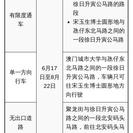
徐日升寅公马路的路
段
有限度通
宋玉生博士圆形地与
车
氹仔东北马路之间的
一段徐日升寅公马路
澳门城市大学与氹仔东
北马路之间的一段徐日
6月17
单一方向
升寅公马路，车辆只可
日至8月
行车
往宋玉生博士圆形地方
22日
向行驶
聚龙街与徐日升寅公马
无出口道
路之间的一段北安码头
路
马路，前往北安码头马