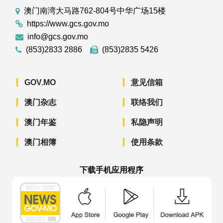
澳门南湾大马路762-804号中华广场15楼
https://www.gcs.gov.mo
info@gcs.gov.mo
(853)2833 2886
(853)2835 5426
GOV.MO
意见信箱
澳门杂志
联络我们
澳门年鉴
私隐声明
澳门相簿
使用条款
下载手机应用程序
澳门政府新闻 APP - App Store 下载
澳门政府新闻 APP - Googl
澳门政府新闻 