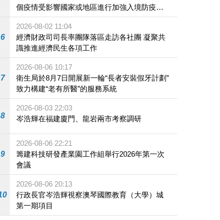
個疫情受影響國家或地區進行加強入境防疫措
施
2026-08-02 11:04
6
經濟財政司司長率團隊落區走訪各社團 凝聚共
識推進經濟民生各項工作
2026-08-06 10:17
7
衛生局於8月7日開展新一輪“長者安裝假牙計劃”
致力構建“老有所醫”的服務系統
2026-08-03 22:03
8
岑浩輝在福建廈門、龍岩兩市考察調研
2026-08-06 22:21
9
籌建科技研發產業園工作組舉行2026年第一次
會議
2026-08-06 20:13
10
行政長官岑浩輝視察澳琴國際教育（大學）城
第一期項目