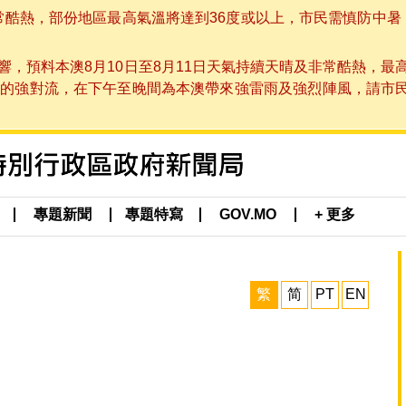
非常酷熱，部份地區最高氣溫將達到36度或以上，市民需慎防中暑
，預料本澳8月10日至8月11日天氣持續天晴及非常酷熱，最
強對流，在下午至晚間為本澳帶來強雷雨及強烈陣風，請市民留意
專題新聞
專題特寫
GOV.MO
+ 更多
繁
简
PT
EN