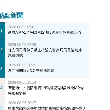
熱點新聞
2026-08-03 09:01
1
新城A區A1至A4及A12地段經屋單位售價公佈
2026-08-05 22:25
2
保安司司長陳子勁主持治安警察局局長伍素萍
就職儀式
2026-08-05 20:35
3
澳門海關晉升9名副關務監督
2026-08-05 15:14
4
警情通告：提防網購“掃碼登記”詐騙 以免MPay
帳號被盜用
2026-08-05 20:27
5
衛生局動態調整埃博拉病毒病防疫措施 維持對3