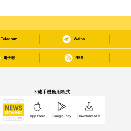
Telegram
Weibo
電子報
RSS
下載手機應用程式
澳門政府新聞 APP - App Store 下載
澳門政府新聞 APP - Google Pla
澳門政府新聞 APP -