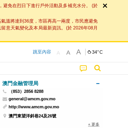
，避免在烈日下進行戶外活動及多補充水分。 (於
高氣溫將達到36度，市區再高一兩度，市民應避免
天氣變化及本局最新資訊。(於 2026年08月
A
A
跳至內容
34°
C
A
澳門金融管理局
（853）2856 8288
general@amcm.gov.mo
http://www.amcm.gov.mo
澳門東望洋斜巷24及26號
+ 更多