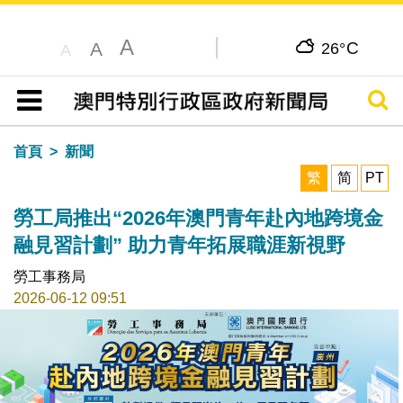
A
C
A
26°
A
搜尋
目錄
首頁
新聞
繁
简
PT
勞工局推出“2026年澳門青年赴內地跨境金
融見習計劃” 助力青年拓展職涯新視野
勞工事務局
2026-06-12 09:51