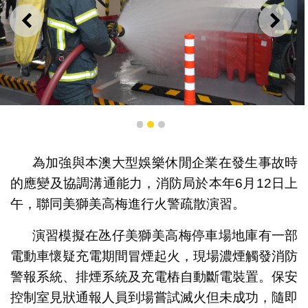
上一則
下一
組裝拼合水池進行滅火降溫
1
2
3
為加強與本澳大型娛樂休閒企業在發生事故時
的應變及協調溝通能力，消防局於本年6月12日上
午，聯同美獅美高梅進行火警疏散演習。
演習模擬在氹仔美獅美高梅停車場地庫有一部
電動車懷疑充電期間冒煙起火，現場濃煙觸發消防
警報系統、排煙系統及充電樁自動斷電裝置。保安
控制室見狀通報人員到場嘗試滅火但未成功，隨即