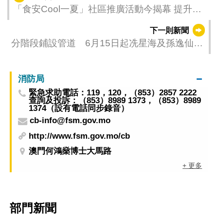
「食安Cool一夏」社區推廣活動今揭幕 提升公
眾夏日食安意識
下一則新聞
分階段鋪設管道 6月15日起冼星海及孫逸仙大
馬路實施臨時交通安排
消防局
緊急求助電話：119，120，（853）2857 2222
查詢及投訴：（853）8989 1373，（853）8989
1374（設有電話同步錄音）
cb-info@fsm.gov.mo
http://www.fsm.gov.mo/cb
澳門何鴻燊博士大馬路
+ 更多
部門新聞