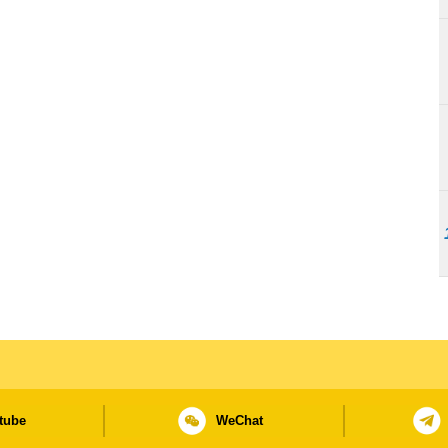
tube
WeChat