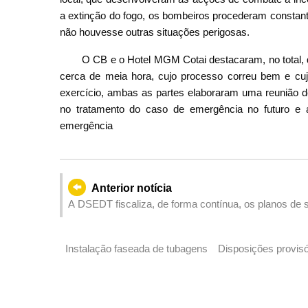
a extinção do fogo, os bombeiros procederam constante
não houvesse outras situações perigosas.
O CB e o Hotel MGM Cotai destacaram, no total, q
cerca de meia hora, cujo processo correu bem e cujo
exercício, ambas as partes elaboraram uma reunião d
no tratamento do caso de emergência no futuro e a
emergência
Anterior notícia
A DSEDT fiscaliza, de forma contínua, os planos de 
Verificou que uma empresa petrolífera tinha calculado 
diferença do preço aos clientes
Instalação faseada de tubagens Disposições provisóri
Sun Yat-Sen a partir de 15 de Junho