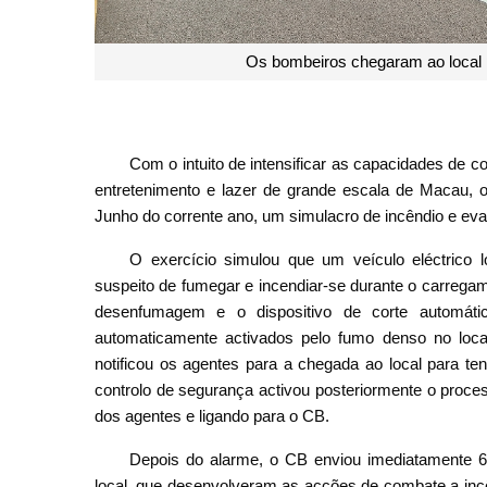
Montagem do reservatório de água modu
Com o intuito de intensificar as capacidades de
entretenimento e lazer de grande escala de Macau, 
Junho do corrente ano, um simulacro de incêndio e e
O exercício simulou que um veículo eléctrico
suspeito de fumegar e incendiar-se durante o carregam
desenfumagem e o dispositivo de corte automáti
automaticamente activados pelo fumo denso no local
notificou os agentes para a chegada ao local para t
controlo de segurança activou posteriormente o proce
dos agentes e ligando para o CB.
Depois do alarme, o CB enviou imediatamente 6
local, que desenvolveram as acções de combate a incê