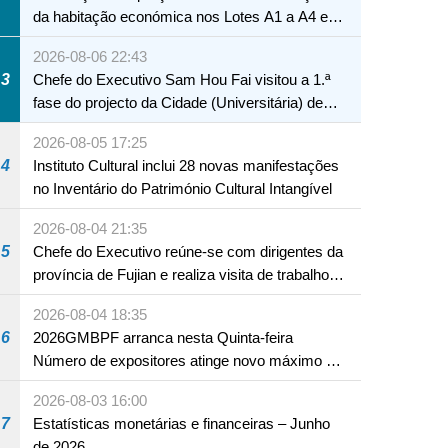
da habitação económica nos Lotes A1 a A4 e
A12 da Zona A dos Novos Aterros
2026-08-06 22:43
3
Chefe do Executivo Sam Hou Fai visitou a 1.ª
fase do projecto da Cidade (Universitária) de
Educação Internacional de Macau e Hengqin
2026-08-05 17:25
4
Instituto Cultural inclui 28 novas manifestações
no Inventário do Património Cultural Intangível
2026-08-04 21:35
5
Chefe do Executivo reúne-se com dirigentes da
província de Fujian e realiza visita de trabalho
em Fuzhou
2026-08-04 18:35
6
2026GMBPF arranca nesta Quinta-feira
Número de expositores atinge novo máximo em
18 anos
2026-08-03 16:00
7
Estatísticas monetárias e financeiras – Junho
de 2026