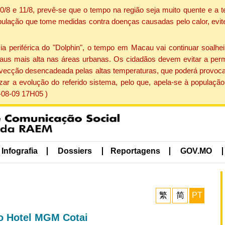
 10/8 e 11/8, prevê-se que o tempo na região seja muito quente e 
pulação que tome medidas contra doenças causadas pelo calor, evite 
periférica do "Dolphin", o tempo em Macau vai continuar soalheir
aus mais alta nas áreas urbanas. Os cidadãos devem evitar a perm
vecção desencadeada pelas altas temperaturas, que poderá provocar
izar a evolução do referido sistema, pelo que, apela-se à popula
-08-09 17H05 )
Infografia
Dossiers
Reportagens
GOV.MO
繁
简
PT
o Hotel MGM Cotai