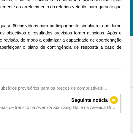
mente ao arrefecimento do referido veículo, para garantir que
uase 60 indivíduos para participar neste simulacro, que durou
s objectivos e resultados previstos foram atingidos. Após o
e revisão, de modo a optimizar a capacidade de coordenação
perfeiçoar o plano de contingência de resposta a caso de
subsídios provisórios para os preços de combustíveis
mal o preço da gasolina, e já solicitou a restituição da
Seguinte notícia
as de trânsito na Avenida Xian Xing Hai e na Avenida Dr.