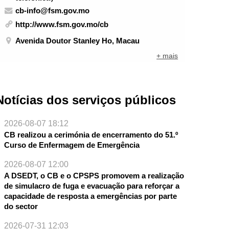
cb-info@fsm.gov.mo
http://www.fsm.gov.mo/cb
Avenida Doutor Stanley Ho, Macau
+ mais
Notícias dos serviços públicos
2026-08-07 18:12
CB realizou a cerimónia de encerramento do 51.º
Curso de Enfermagem de Emergência
NTE
2026-08-07 12:00
A DSEDT, o CB e o CPSPS promovem a realização
de simulacro de fuga e evacuação para reforçar a
capacidade de resposta a emergências por parte
do sector
2026-07-31 12:03