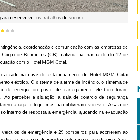
lar para a extinção do fogo e o arrefecimento
1
2
3
 contingência, coordenação e comunicação com as empresas de
o Corpo de Bombeiros (CB) realizou, na manhã do dia 12 de
vacuação com o Hotel MGM Cotai.
 localizado na cave do estacionamento do Hotel MGM Cotai
ento eléctrico. O sistema de alarme de incêndio, o sistema de
co de energia do posto de carregamento eléctrico foram
. Ao perceber a situação, a sala de controlo de segurança
entarem apagar o fogo, mas não obtiveram sucesso. A sala de
sso interno de resposta a emergência, ajudando na evacuação
 veículos de emergência e 29 bombeiros para acorrerem ao
ndios, e busca e salvamento conforme o plano definido. Após