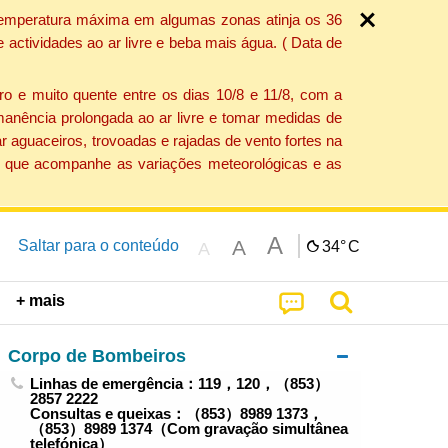
a temperatura máxima em algumas zonas atinja os 36
actividades ao ar livre e beba mais água. ( Data de
o e muito quente entre os dias 10/8 e 11/8, com a
anência prolongada ao ar livre e tomar medidas de
 aguaceiros, trovoadas e rajadas de vento fortes na
ção que acompanhe as variações meteorológicas e as
A
A
Saltar para o conteúdo
34°
C
A
+ mais
Corpo de Bombeiros
Linhas de emergência：119，120，（853）
2857 2222
Consultas e queixas：（853）8989 1373，
（853）8989 1374（Com gravação simultânea
telefónica）