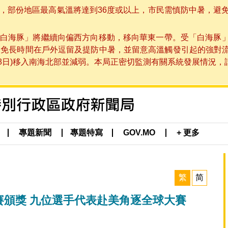
部份地區最高氣溫將達到36度或以上，市民需慎防中暑，避免在烈
白海豚」將繼續向偏西方向移動，移向華東一帶。受「白海豚
避免長時間在戶外逗留及提防中暑，並留意高溫觸發引起的強對
8日)移入南海北部並減弱。本局正密切監測有關系統發展情況，請市
專題新聞
專題特寫
GOV.MO
+ 更多
繁
简
比賽頒獎 九位選手代表赴美角逐全球大賽