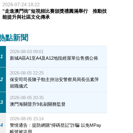
2026-07-24 18:22
“走進澳門街”短視頻比賽頒獎禮圓滿舉行 推動技
能提升與社區文化傳承
熱點新聞
2026-08-03 09:01
1
新城A區A1至A4及A12地段經屋單位售價公佈
2026-08-05 22:25
2
保安司司長陳子勁主持治安警察局局長伍素萍
就職儀式
2026-08-05 20:35
3
澳門海關晉升9名副關務監督
2026-08-05 15:14
4
警情通告：提防網購“掃碼登記”詐騙 以免MPay
帳號被盜用