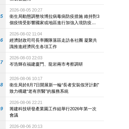
2026-08-05 20:27
5
衛生局動態調整埃博拉病毒病防疫措施 維持對3
個疫情受影響國家或地區進行加強入境防疫措
施
2026-08-02 11:04
6
經濟財政司司長率團隊落區走訪各社團 凝聚共
識推進經濟民生各項工作
2026-08-03 22:03
7
岑浩輝在福建廈門、龍岩兩市考察調研
2026-08-06 10:17
8
衛生局於8月7日開展新一輪“長者安裝假牙計劃”
致力構建“老有所醫”的服務系統
2026-08-06 22:21
9
籌建科技研發產業園工作組舉行2026年第一次
會議
2026-08-06 20:13