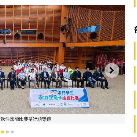
下一則
者與嘉賓合照
1
2
3