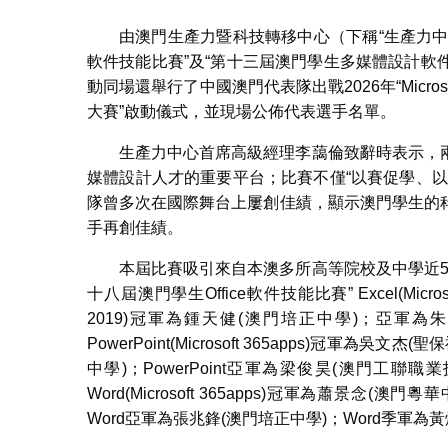
由澳門生產力暨科技轉移中心（下稱“生產力中心
軟件技能比賽”及“第十三屆澳門學生多媒體設計軟
動同場還舉行了中國澳門代表隊出戰2026年“Microso
大賽”啟動儀式，並現場公佈代表選手名單。
生產力中心首席高級經理李藹倫致辭時表示，
媒體設計人才的重要平台；比賽不僅“以賽促學、
隊曾多次在國際舞台上屢創佳績，顯示澳門學生的
手再創佳績。
本屆比賽吸引來自本澳多所高等院校及中學近5
十八屆澳門學生Office軟件技能比賽” Excel(Micros
2019)冠軍為鍾天健(澳門培正中學)；亞軍為
PowerPoint(Microsoft 365apps)冠軍為吳文杰(
中學)；PowerPoint亞軍為梁俊昊(澳門工聯職業
Word(Microsoft 365apps)冠軍為蕭景念(澳門
Word亞軍為張兆鋒(澳門培正中學)；Word季軍為