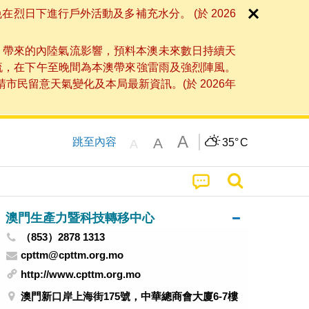
日下進行戶外活動及多補充水分。 (於 2026
」帶來的內陸氣流影響，預料本澳未來數日持續天
流，在下午至晚間為本澳帶來強雷雨及強烈陣風。
民留意天氣變化及本局最新資訊。(於 2026年
A
A
跳至內容
35°
C
A
澳門生產力暨科技轉移中心
（853）2878 1313
cpttm@cpttm.org.mo
http://www.cpttm.org.mo
澳門新口岸上海街175號，中華總商會大廈6-7樓