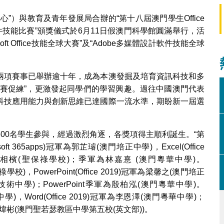
”）與教育及青年發展局合辦的“第十八屆澳門學生Office
件技能比賽”頒獎儀式於6月11日假澳門科學館圓滿舉行，活
ft Office技能全球大賽”及“Adobe多媒體設計軟件技能全球
兩項賽事已舉辦逾十年，成為本澳發掘及培育資訊科技和多
以賽促練”，更激發起同學們的學習興趣。過往中國澳門代表
科技應用能力與創新思維已達國際一流水準，期盼新一屆選
00名學生參與，經過激烈角逐，各獎項得主順利誕生。“第
oft 365apps)冠軍為郭芷璿(澳門培正中學)，Excel(Office
朱相檳(聖保祿學校)；季軍為林嘉憙 (澳門粵華中學)。
聖保祿學校)，PowerPoint(Office 2019)冠軍為梁馨之(澳門培正
技術中學)；PowerPoint季軍為殷柏泓(澳門粵華中學)。
粵華中學)，Word(Office 2019)冠軍為李恩澤(澳門粵華中學)；
黃煒彬(澳門聖若瑟教區中學第五校(英文部))。