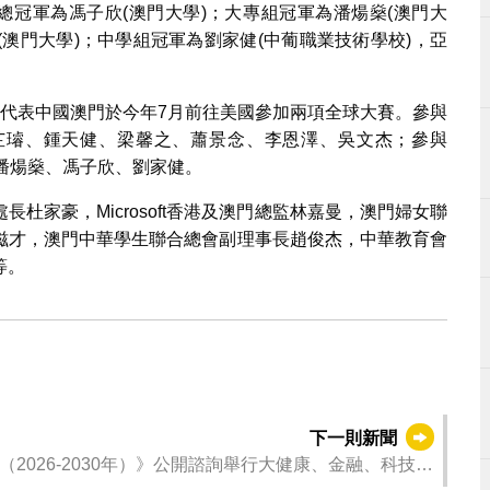
總冠軍為馮子欣(澳門大學)；大專組冠軍為潘煬燊(澳門大
(澳門大學)；中學組冠軍為劉家健(中葡職業技術學校)，亞
將代表中國澳門於今年7月前往美國參加兩項全球大賽。參與
名選手為：郭芷璿、鍾天健、梁馨之、蕭景念、李恩澤、吳文杰；參與
：潘煬燊、馮子欣、劉家健。
杜家豪，Microsoft香港及澳門總監林嘉曼，澳門婦女聯
滋才，澳門中華學生聯合總會副理事長趙俊杰，中華教育會
等。
下一則新聞
026-2030年）》公開諮詢舉行大健康、金融、科技界