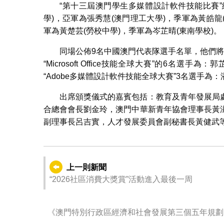
“第十三屆澳門學生多媒體設計軟件技能比賽”
學)，亞軍為張秀慧(澳門理工大學)，季軍為黃皓龍
軍為黃楚芸(勞校中學)，季軍為岑芷晴(東南學校)。
同場公佈9名中國澳門代表隊選手名單，他們
“Microsoft Office技能全球大賽”的6
“Adobe多媒體設計軟件技能全球大賽”3名選手為
出席頒獎儀式的嘉賓包括：教育及青年發展局處長
合總會會長劉金玲，澳門中華新青年協會理事長黃
副理事長呂吉實，人才發展委員會副秘書長黃健武
上一則新聞
“2026社區消費大獎賞”活動進入最後一周
《澳門特別行政區經濟和社會發展第三個五年規劃（2