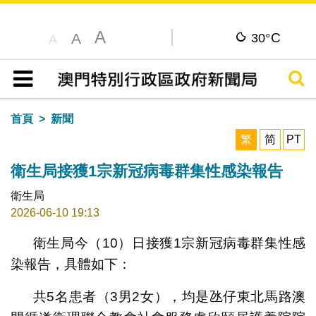
A
C
A
30°
A
搜尋
目錄
首頁
新聞
繁
简
PT
衛生局接獲1宗新冠病毒群集性感染報告
衛生局
2026-06-10 19:13
衛生局今（10）日接獲1宗新冠病毒群集性感
染報告，具體如下：
共5名患者（3男2女），均是氹仔東北馬路澳