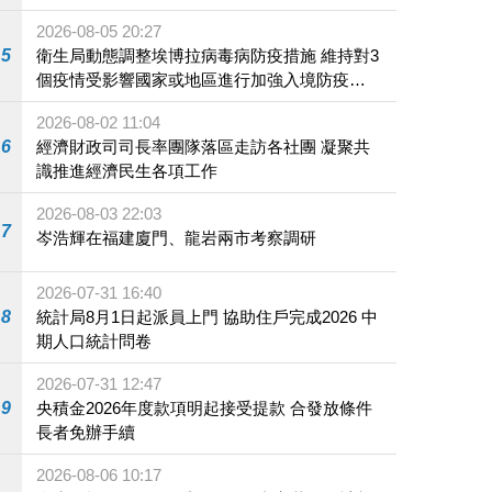
2026-08-05 20:27
5
衛生局動態調整埃博拉病毒病防疫措施 維持對3
個疫情受影響國家或地區進行加強入境防疫措
施
2026-08-02 11:04
6
經濟財政司司長率團隊落區走訪各社團 凝聚共
識推進經濟民生各項工作
2026-08-03 22:03
7
岑浩輝在福建廈門、龍岩兩市考察調研
2026-07-31 16:40
8
統計局8月1日起派員上門 協助住戶完成2026 中
期人口統計問卷
2026-07-31 12:47
9
央積金2026年度款項明起接受提款 合發放條件
長者免辦手續
2026-08-06 10:17