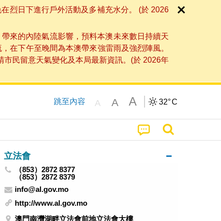
日下進行戶外活動及多補充水分。 (於 2026
」帶來的內陸氣流影響，預料本澳未來數日持續天
流，在下午至晚間為本澳帶來強雷雨及強烈陣風。
民留意天氣變化及本局最新資訊。(於 2026年
A
A
跳至內容
32°
C
A
立法會
（853）2872 8377
（853）2872 8379
info@al.gov.mo
http://www.al.gov.mo
澳門南灣湖畔立法會前地立法會大樓