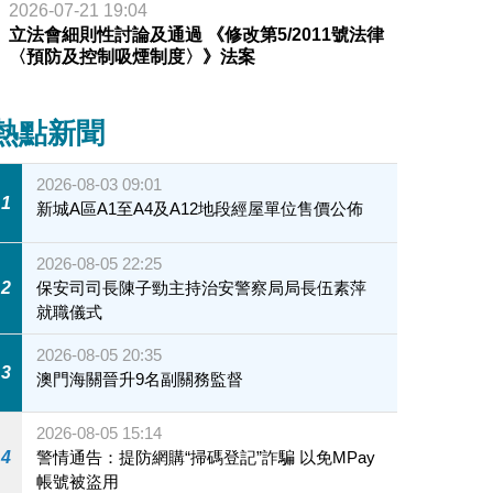
2026-07-21 19:04
立法會細則性討論及通過 《修改第5/2011號法律
〈預防及控制吸煙制度〉》法案
熱點新聞
2026-08-03 09:01
1
新城A區A1至A4及A12地段經屋單位售價公佈
2026-08-05 22:25
2
保安司司長陳子勁主持治安警察局局長伍素萍
就職儀式
2026-08-05 20:35
3
澳門海關晉升9名副關務監督
2026-08-05 15:14
4
警情通告：提防網購“掃碼登記”詐騙 以免MPay
帳號被盜用