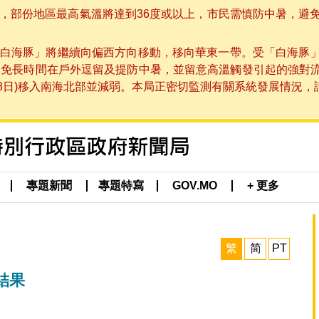
部份地區最高氣溫將達到36度或以上，市民需慎防中暑，避免在烈
白海豚」將繼續向偏西方向移動，移向華東一帶。受「白海豚
避免長時間在戶外逗留及提防中暑，並留意高溫觸發引起的強對
8日)移入南海北部並減弱。本局正密切監測有關系統發展情況，請市
專題新聞
專題特寫
GOV.MO
+ 更多
繁
简
PT
結果