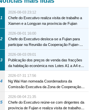
Notícias mais lidas
2026-08-03 23:12
1
Chefe do Executivo realiza visita de trabalho a
Xiamen e a Longyan na província de Fujian
2026-08-01 16:00
2
Chefe do Executivo desloca-se a Fujian para
participar na Reunião da Cooperação Fujian-
Macau
2026-08-03 09:01
3
Publicação dos preços de venda das fracções
da habitação económica nos Lotes A1 a A4 e
A12 da Zona A dos Novos Aterros
2026-07-31 17:56
4
Ng Wai Han nomeada Coordenadora da
Comissão Executiva da Zona de Cooperação
Aprofundada entre Guangdong e Macau em
2026-08-04 21:35
Hengqin
5
Chefe do Executivo reúne-se com dirigentes da
província de Fujian e realiza visita de trabalho