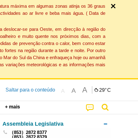
ratura máxima em algumas zonas atinja os 36 graus
tividades ao ar livre e beba mais água. ( Data de
a deslocar-se para Oeste, em direcção à região do
 soalheiro e muito quente nos próximos dias, com a
edidas de prevenção contra o calor, bem como estar
fortes na região durante a tarde e noite. Por outro
 do Mar do Sul da China e enfraqueça hoje ou amanhã
 as variações meteorológicas e as informações mais
A
A
Saltar para o conteúdo
29°
C
A
+ mais
Assembleia Legislativa
（853）2872 8377
（853）2872 8379