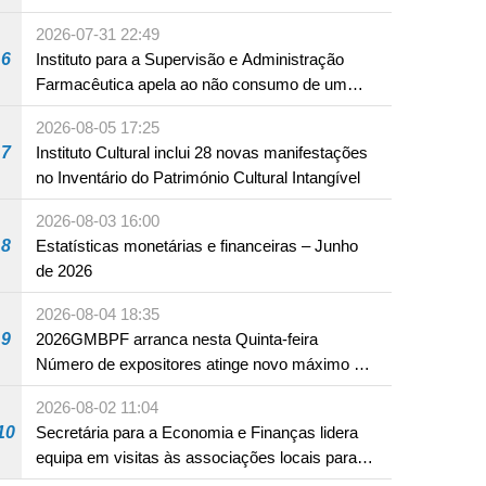
em Fuzhou
2026-07-31 22:49
6
Instituto para a Supervisão e Administração
Farmacêutica apela ao não consumo de um
produto com substâncias medicamentosas
2026-08-05 17:25
ocidentais
7
Instituto Cultural inclui 28 novas manifestações
no Inventário do Património Cultural Intangível
2026-08-03 16:00
8
Estatísticas monetárias e financeiras – Junho
de 2026
2026-08-04 18:35
9
2026GMBPF arranca nesta Quinta-feira
Número de expositores atinge novo máximo em
18 anos
2026-08-02 11:04
10
Secretária para a Economia e Finanças lidera
equipa em visitas às associações locais para
consolidar consensos e promover os trabalhos