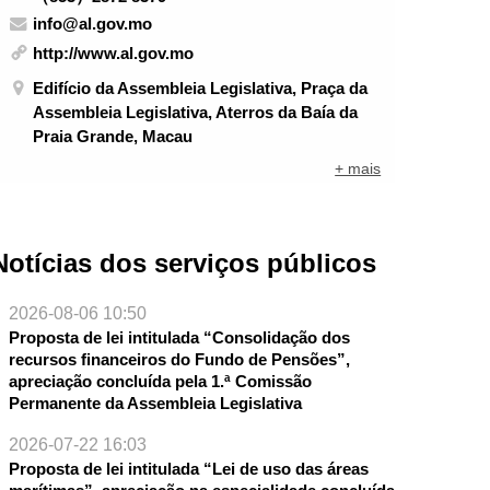
info@al.gov.mo
http://www.al.gov.mo
Edifício da Assembleia Legislativa, Praça da
Assembleia Legislativa, Aterros da Baía da
Praia Grande, Macau
+ mais
Notícias dos serviços públicos
2026-08-06 10:50
Proposta de lei intitulada “Consolidação dos
recursos financeiros do Fundo de Pensões”,
apreciação concluída pela 1.ª Comissão
Permanente da Assembleia Legislativa
2026-07-22 16:03
Proposta de lei intitulada “Lei de uso das áreas