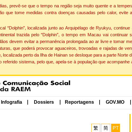
dias, prevê-se que o tempo na região seja muito quente e a tempe
ão que tome medidas contra doenças causadas pelo calor, evite ac
 “Dolphin”, localizada junto ao Arquipélago de Ryukyu, continue 
ntinental trazida pelo “Dolphin”, o tempo em Macau vai continuar
dãos devem evitar a permanência prolongada ao ar livre e tomar m
ras, que poderá provocar aguaceiros, trovoadas e rajadas de vento 
, localizada perto da Ilha de Hainan se desloque para a parte Norte
o referido sistema, pelo que, apela-se à população que acompanhe
Infografia
Dossiers
Reportagens
GOV.MO
繁
简
PT