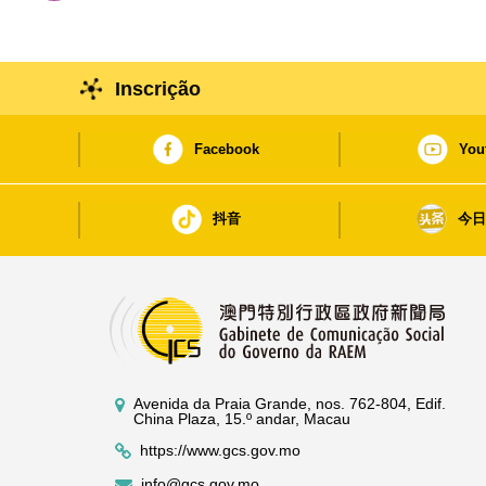
Inscrição
Facebook
You
抖音
今
Avenida da Praia Grande, nos. 762-804, Edif.
China Plaza, 15.º andar, Macau
https://www.gcs.gov.mo
info@gcs.gov.mo