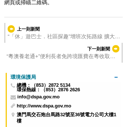
網頁或掃瞄二維碼。
上一則新聞
“「休」遊巴士．社區探趣”增班次拓路線 擴大社
區聯動效益
下一則新聞
“粵澳養老通+”便利長者免跨境匯費在粵收取澳
門社保款項
環境保護局
總機：（853）2872 5134
環保熱線：（853）2876 2626
info@dspa.gov.mo
http://www.dspa.gov.mo
澳門馬交石炮台馬路32號至36號電力公司大樓1
樓