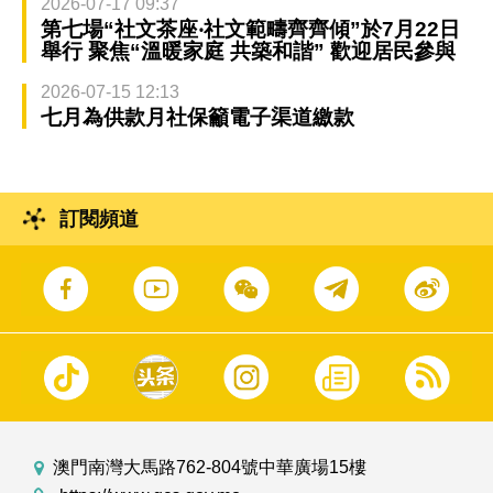
2026-07-17 09:37
第七場“社文茶座‧社文範疇齊齊傾”於7月22日
舉行 聚焦“溫暖家庭 共築和諧” 歡迎居民參與
2026-07-15 12:13
七月為供款月社保籲電子渠道繳款
訂閱頻道
澳門南灣大馬路762-804號中華廣場15樓