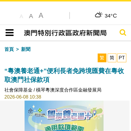
A
C
A
34°
A
搜尋
目錄
首頁
新聞
繁
简
PT
“粵澳養老通+”便利長者免跨境匯費在粵收
取澳門社保款項
社會保障基金 / 橫琴粵澳深度合作區金融發展局
2026-06-08 10:38