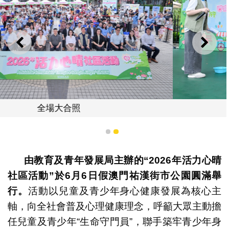
上一則
下一
親子投入舞台互動環節
1
2
由教育及青年發展局主辦的“2026
年活力心晴
社區活動”
於6
月6
日假澳門祐漢街市公園圓滿舉
行。
活動以兒童及青少年身心健康發展為核心主
軸，向全社會普及心理健康理念，呼籲大眾主動擔
任兒童及青少年“生命守門員”，聯手築牢青少年身