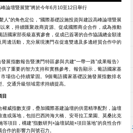
峰論壇暨展覽”將於今年6月10至12日舉行
繫人”的角色定位，“國際基礎設施投資與建設高峰論壇暨展
門舉辦以來，持續匯聚政商資源、促成國際商企合作，成為推動
位葡語國家部長級嘉賓參會，促成已簽署的合作協議總金額達
壇及周邊活動，充分展現澳門在促進雙邊及多邊經貿合作中的
施發展指數報告暨澳門特區參與共建“一帶一路”成果報告》
作提供了重要的智力支持和實務參考。報告顯示，葡語國家基
市場信心持續鞏固。9個葡語國家基礎設施發展指數排名
型、交通升級領域需求持續提高。
項目
合權威指數支撐，疊加國際基建論壇的供需精準配對，論壇
推進或落地，包括巴西跨海大橋、安哥拉工業園、莫桑比克
等項目，構建“指數研判+論壇賦能+項目落地”的良性合作
域合作的影響力與號召力。