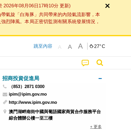
6年08月06日17時10分 更新)
熱帶氣旋「白海豚」共同帶來的內陸氣流影響，本
及強烈陣風。本局正密切監測有關系統發展情況，
A
A
跳至內容
27°
C
A
招商投資促進局
（853）2871 0300
ipim@ipim.gov.mo
http://www.ipim.gov.mo
澳門湖畔南街中國與葡語國家商貿合作服務平台
綜合體辦公樓一至三樓
+ 更多