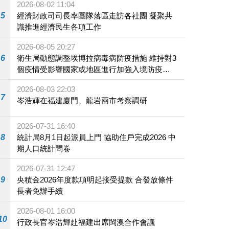
2026-08-02 11:04
5
經濟財政司司長率團隊落區走訪各社團 凝聚共
識推進經濟民生各項工作
2026-08-05 20:27
6
衛生局動態調整埃博拉病毒病防疫措施 維持對3
個疫情受影響國家或地區進行加強入境防疫措
施
2026-08-03 22:03
7
岑浩輝在福建廈門、龍岩兩市考察調研
2026-07-31 16:40
8
統計局8月1日起派員上門 協助住戶完成2026 中
期人口統計問卷
2026-07-31 12:47
9
央積金2026年度款項明起接受提款 合發放條件
長者免辦手續
2026-08-01 16:00
10
行政長官岑浩輝赴福建出席閩澳合作會議