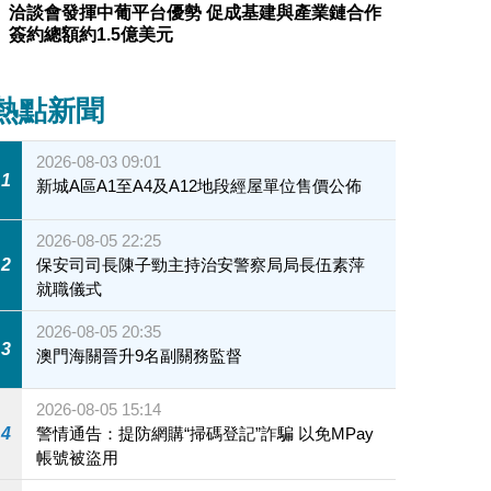
洽談會發揮中葡平台優勢 促成基建與產業鏈合作
簽約總額約1.5億美元
熱點新聞
2026-08-03 09:01
1
新城A區A1至A4及A12地段經屋單位售價公佈
2026-08-05 22:25
2
保安司司長陳子勁主持治安警察局局長伍素萍
就職儀式
2026-08-05 20:35
3
澳門海關晉升9名副關務監督
2026-08-05 15:14
4
警情通告：提防網購“掃碼登記”詐騙 以免MPay
帳號被盜用