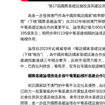
“第17屆國際基礎設施投資與建設高
為進一步發揮澳門作為中國與葡語國家“精準聯
覽”（下稱“國際基建論壇”）自2012年移師澳
中葡基礎設施合作的重要平台。論壇累計吸引60
195億美元；期間亦舉行13場中葡基建相關的論
橋樑作用。
論壇自2023年起權威發佈《葡語國家基礎設
（下稱“報告”），為中國與葡語國家基礎設施合
建總指數連續三年穩步攀升，反映市場潛力龐大，
中，巴西位列榜首，葡萄牙、安哥拉等國在能源轉
國際基建論壇推進多個中葡重點標杆基建合作
依託國家賦予澳門的中葡平台定位及優勢，結
已助力一批重量級的中葡基建合作重點及標杆項目
社會住房與交通及物流基地、東帝汶飲用水基礎設施
閉環，進一步提升國際基建論壇在中葡基礎設施領