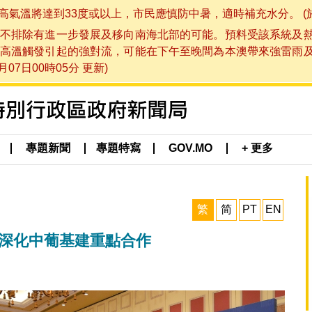
將達到33度或以上，市民應慎防中暑，適時補充水分。 (於 202
不排除有進一步發展及移向南海北部的可能。預料受該系統及
高溫觸發引起的強對流，可能在下午至晚間為本澳帶來強雷雨
07日00時05分 更新)
專題新聞
專題特寫
GOV.MO
+ 更多
繁
简
PT
EN
壇深化中葡基建重點合作