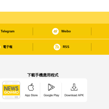
Telegram
Weibo
電子報
RSS
下載手機應用程式
澳門政府新聞 APP - App Store 下載
澳門政府新聞 APP - Google Pla
澳門政府新聞 APP -