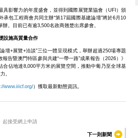
最具影響力的年度盛會，並得到國際展覽業協會（UFI）頒
承包工程商會共同主辦“第17屆國際基建論壇”將於6月10
辦。目前已有逾3,500名政商翹楚出席參會。
礎設施高質量合作
“論壇+展覽+洽談”三位一體呈現模式，舉辦超過250場專題
報告暨澳門特區參與共建“一帶一路”成果報告（2026）》
結合佔地達8,000平方米的展覽空間，推動中葡乃至全球基
響力。
p://www.iiicf.org/
）獲取最新動態資訊。
推出就業+培訓專項計劃 明（5）起接受網上申請
下一則新聞