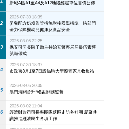
1
新城A區A1至A4及A12地段經屋單位售價公佈
2026-07-30 18:39
2
嬰兒配方奶粉監管措施對接國際標準 跨部門
全力保障嬰幼兒健康及食品安全
2026-08-05 22:25
3
保安司司長陳子勁主持治安警察局局長伍素萍
就職儀式
2026-07-30 18:37
4
市政署8月1至7日設臨時大型廢舊家具收集站
2026-08-05 20:35
5
澳門海關晉升9名副關務監督
2026-08-02 11:04
6
經濟財政司司長率團隊落區走訪各社團 凝聚共
識推進經濟民生各項工作