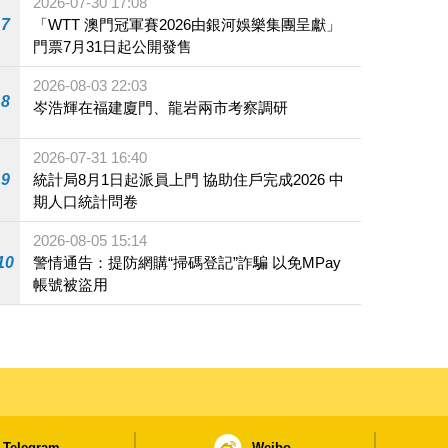
2026-07-30 17:08
7
「WTT 澳門冠軍賽2026由銀河娛樂集團呈獻」
門票7月31日起公開發售
2026-08-03 22:03
8
岑浩輝在福建廈門、龍岩兩市考察調研
2026-07-31 16:40
9
統計局8月1日起派員上門 協助住戶完成2026 中
期人口統計問卷
2026-08-05 15:14
10
警情通告：提防網購“掃碼登記”詐騙 以免MPay
帳號被盜用
Telegram
Weibo