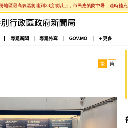
最高氣溫將達到33度或以上，市民應慎防中暑，適時補充水分。 (於
專題新聞
專題特寫
GOV.MO
+ 更多
繁
简