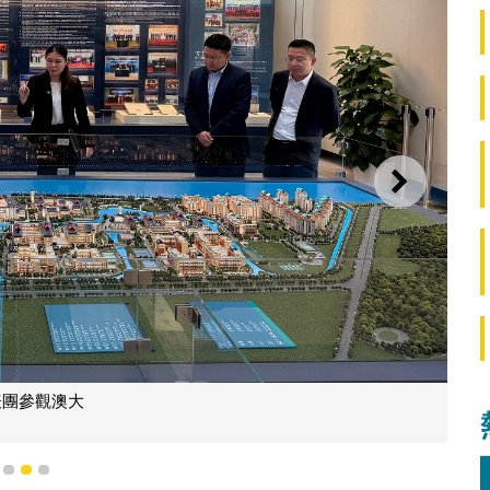
下一則
表團參觀澳大
1
2
3