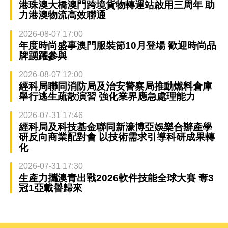
港珠澳大橋澳門跨境貨物轉運站啟用三周年 助
力港澳物流高效聯通
2026-08-07 17:00
年度時尚盛事澳門服裝節10月登場 歡迎時尚品
牌踴躍參與
2026-08-07 12:00
經科局聯同消防局及治安警察局推動燃料倉庫
舉行逃生疏散演習 強化業界應急處理能力
2026-07-31 17:46
經科局及科技基金聯同新濠博亞娛樂合辦產學
研反向商業配對會 以技術需求引導科研成果轉
化
2026-07-31 17:30
生產力攜澳青出戰2026軟件技能全球大賽 奪3
冠1亞載譽歸來