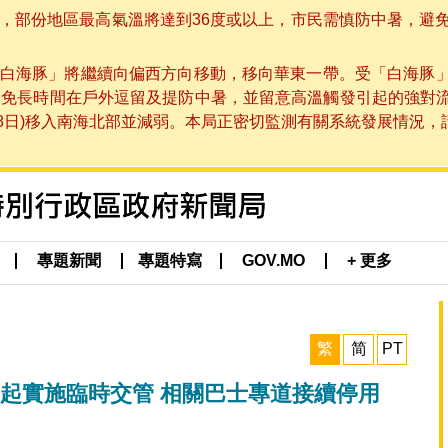
部份地區最高氣溫將達到36度或以上，市民需慎防中暑，避免在烈
白海豚」將繼續向偏西方向移動，移向華東一帶。受「白海豚
避免長時間在戶外逗留及提防中暑，並留意高溫觸發引起的強對
8日)移入南海北部並減弱。本局正密切監測有關系統發展情況，請市
專題新聞
專題特寫
GOV.MO
+ 更多
繁
简
PT
日起實施臨時交管 相關巴士專道接續停用