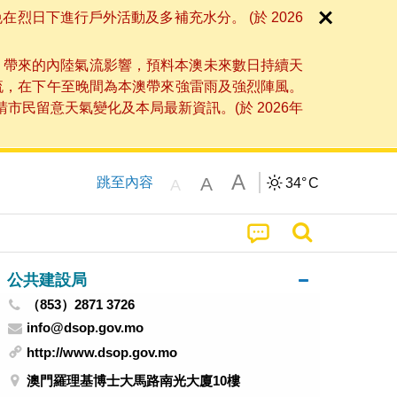
日下進行戶外活動及多補充水分。 (於 2026
」帶來的內陸氣流影響，預料本澳未來數日持續天
流，在下午至晚間為本澳帶來強雷雨及強烈陣風。
民留意天氣變化及本局最新資訊。(於 2026年
A
A
跳至內容
34°
C
A
公共建設局
（853）2871 3726
info@dsop.gov.mo
http://www.dsop.gov.mo
澳門羅理基博士大馬路南光大廈10樓