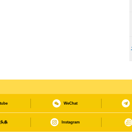
tube
WeChat
日头条
Instagram