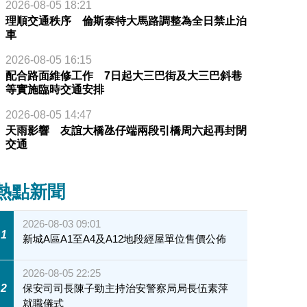
2026-08-05 18:21
理順交通秩序 倫斯泰特大馬路調整為全日禁止泊
車
2026-08-05 16:15
配合路面維修工作 7日起大三巴街及大三巴斜巷
等實施臨時交通安排
2026-08-05 14:47
天雨影響 友誼大橋氹仔端兩段引橋周六起再封閉
交通
熱點新聞
2026-08-03 09:01
1
新城A區A1至A4及A12地段經屋單位售價公佈
2026-08-05 22:25
2
保安司司長陳子勁主持治安警察局局長伍素萍
就職儀式