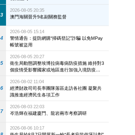
2026-08-05 20:35
3
澳門海關晉升9名副關務監督
2026-08-05 15:14
4
警情通告：提防網購“掃碼登記”詐騙 以免MPay
帳號被盜用
2026-08-05 20:27
5
衛生局動態調整埃博拉病毒病防疫措施 維持對3
個疫情受影響國家或地區進行加強入境防疫措
施
2026-08-02 11:04
6
經濟財政司司長率團隊落區走訪各社團 凝聚共
識推進經濟民生各項工作
2026-08-03 22:03
7
岑浩輝在福建廈門、龍岩兩市考察調研
2026-08-06 10:17
8
衛生局於8月7日開展新一輪“長者安裝假牙計劃”