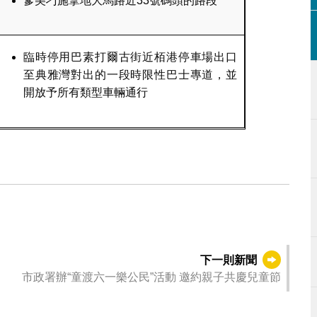
爹美刁施拿地大馬路近33號碼頭的路段
臨時停用巴素打爾古街近栢港停車場出口
至典雅灣對出的一段時限性巴士專道，並
開放予所有類型車輛通行
下一則新聞
市政署辦“童渡六一樂公民”活動 邀約親子共慶兒童節