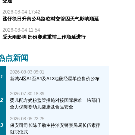
交通
2026-08-04 17:42
氹仔徐日升寅公马路临时交管因天气影响顺延
2026-08-04 11:54
受天雨影响 部份赛道重铺工作顺延进行
热点新闻
2026-08-03 09:01
1
新城A区A1至A4及A12地段经屋单位售价公布
2026-07-30 18:39
2
婴儿配方奶粉监管措施对接国际标准 跨部门
全力保障婴幼儿健康及食品安全
2026-08-05 22:25
3
保安司司长陈子劲主持治安警察局局长伍素萍
就职仪式