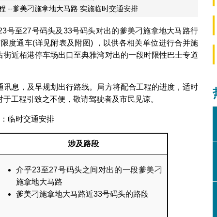
程 --爹美刁施拿地大马路 实施临时交通安排
3号至27号码头及33号码头对出的爹美刁施拿地大马路行
限度通车(详见附表及附图) ，以供各相关单位进行合并施
古街近栢港停车场出口至典雅湾对出的一段时限性巴士专道
通讯息，及早规划出行路线。局方将配合工程的进度，适时
对于工程引致之不便，敬请驾驶者及市民见谅。
：临时交通安排
涉及路段
介乎23至27号码头之间对出的一段爹美刁
施拿地大马路
爹美刁施拿地大马路近33号码头的路段