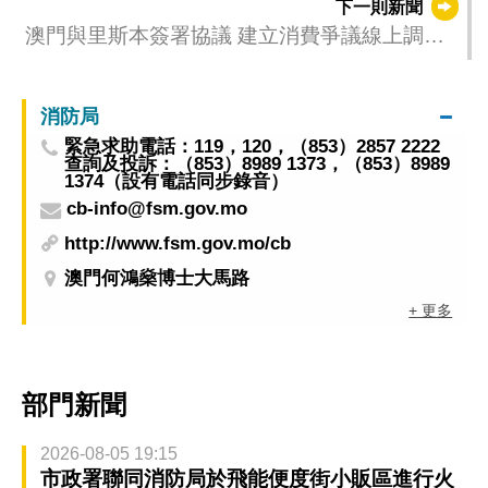
下一則新聞
澳門與里斯本簽署協議 建立消費爭議線上調解
仲裁機制
消防局
緊急求助電話：119，120，（853）2857 2222
查詢及投訴：（853）8989 1373，（853）8989
1374（設有電話同步錄音）
cb-info@fsm.gov.mo
http://www.fsm.gov.mo/cb
澳門何鴻燊博士大馬路
+ 更多
部門新聞
2026-08-05 19:15
市政署聯同消防局於飛能便度街小販區進行火