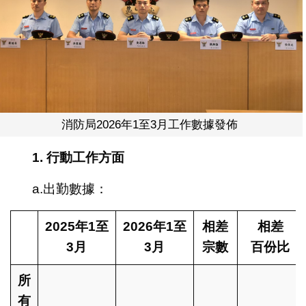
消防局2026年1至3月工作數據發佈
1.
行動工作方面
a.出勤數據：
2025
年
1
至
2026
年
1
至
相差
相差
3
月
3
月
宗數
百份比
所
有