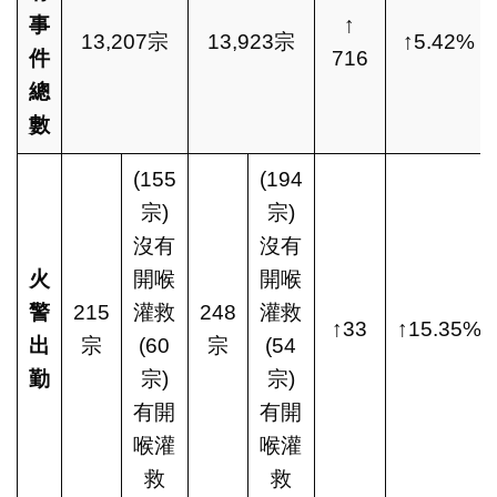
事
↑
13,207宗
13,923宗
↑5.42%
件
716
總
數
(155
(194
宗)
宗)
沒有
沒有
火
開喉
開喉
警
215
灌救
248
灌救
↑33
↑15.35%
出
宗
(60
宗
(54
勤
宗)
宗)
有開
有開
喉灌
喉灌
救
救