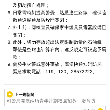
及切勿擅自處理；
日常需時刻提高警覺，熟悉逃生路線，確保疏
散通道暢通及防煙門關閉；
外出前，應檢查及確保家中爐具及電器設備已
關閉；
此外，切勿存放超出法定限制數量的石油氣，
即使是空罐也計算在內，違反規定可被處予罰
款；
倘發生火警或意外事故，應儘快通知消防局，
緊急求助電話：119、120、28572222。
上一則新聞
司警局開展兩項青年計劃校園招募 培育防罪
生力軍共築平安澳門