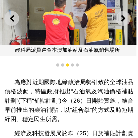
上一則
下一
經科局派員巡查本澳加油站及石油氣銷售場所
1
2
3
4
5
為應對近期國際地緣政治局勢引致的全球油品
價格波動，特區政府推出“石油氣及汽油價格補貼
計劃”(下稱“補貼計劃”)今（26）日開始實施，結合
早前推出的柴油補貼，以“組合拳”的方式及時短期
紓困、穩定民生所需。
經濟及科技發展局於昨（25）日於補貼計劃實