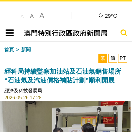
A
C
A
29°
A
搜尋
目錄
首頁
新聞
繁
简
PT
經科局持續監察加油站及石油氣銷售場所
“石油氣及汽油價格補貼計劃”順利開展
經濟及科技發展局
2026-05-26 17:28