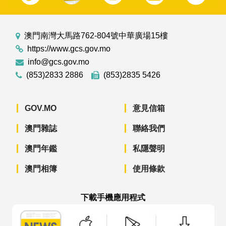
澳門南灣大馬路762-804號中華廣場15樓
https://www.gcs.gov.mo
info@gcs.gov.mo
(853)2833 2886
(853)2835 5426
GOV.MO
意見信箱
澳門雜誌
聯絡我們
澳門年鑑
私隱聲明
澳門相簿
使用條款
下載手機應用程式
澳門政府新聞 APP - App Store 下載
澳門政府新聞 APP - Googl
澳門政府新聞 