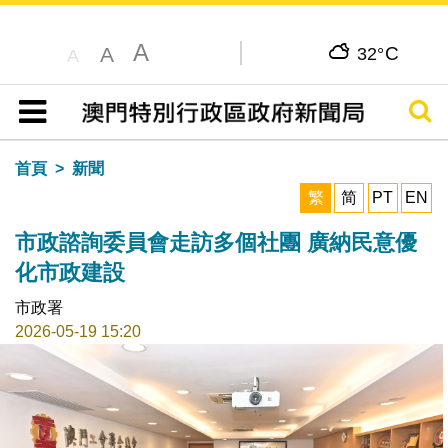
A
C
A
32°
A
搜尋
目錄
首頁
新聞
繁
简
PT
EN
市政諮詢委員會走訪多個社團 廣納民意優
化市政建設
市政署
2026-05-19 15:20