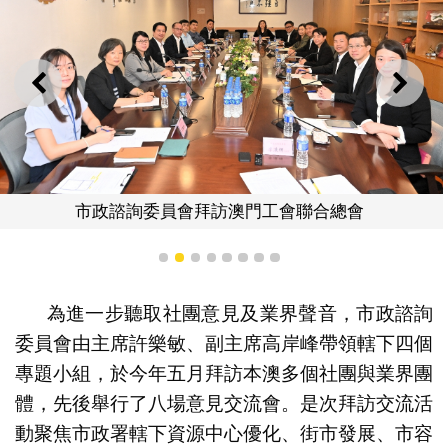
上一則
下一
市政諮詢委員會拜訪澳門工會聯合總會
1
2
3
4
5
6
7
8
為進一步聽取社團意見及業界聲音，市政諮詢
委員會由主席許樂敏、副主席高岸峰帶領轄下四個
專題小組，於今年五月拜訪本澳多個社團與業界團
體，先後舉行了八場意見交流會。是次拜訪交流活
動聚焦市政署轄下資源中心優化、街市發展、市容