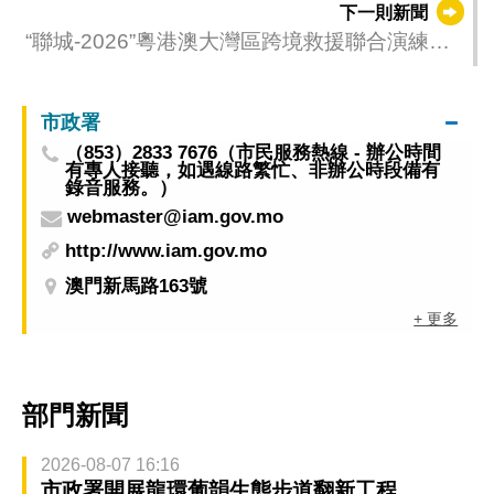
下一則新聞
“聯城-2026”粵港澳大灣區跨境救援聯合演練將
於5月20至22日舉行，籲市民留意臨時交通安排
市政署
（853）2833 7676（市民服務熱線 - 辦公時間
有專人接聽，如遇線路繁忙、非辦公時段備有
錄音服務。）
webmaster@iam.gov.mo
http://www.iam.gov.mo
澳門新馬路163號
+ 更多
部門新聞
2026-08-07 16:16
市政署開展龍環葡韻生態步道翻新工程