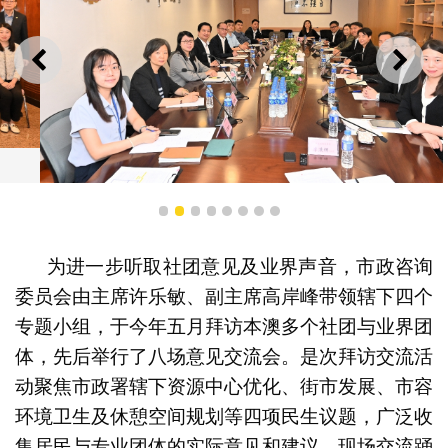
上一则
下一
市政咨询委员会拜访澳门工会联合总会
1
2
3
4
5
6
7
8
为进一步听取社团意见及业界声音，市政咨询
委员会由主席许乐敏、副主席高岸峰带领辖下四个
专题小组，于今年五月拜访本澳多个社团与业界团
体，先后举行了八场意见交流会。是次拜访交流活
动聚焦市政署辖下资源中心优化、街市发展、市容
环境卫生及休憩空间规划等四项民生议题，广泛收
集居民与专业团体的实际意见和建议，现场交流踊