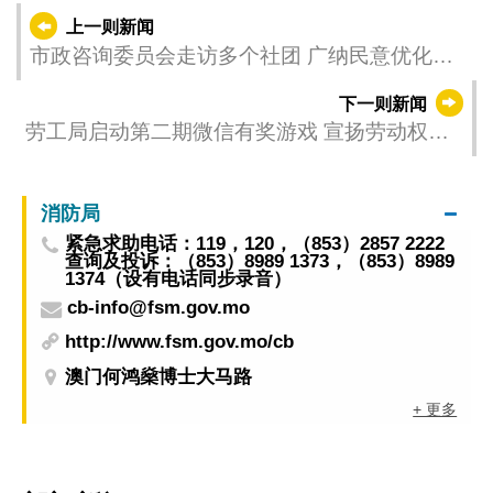
上一则新闻
市政咨询委员会走访多个社团 广纳民意优化市
政建设
下一则新闻
劳工局启动第二期微信有奖游戏 宣扬劳动权益
与守法意识
消防局
紧急求助电话：119，120，（853）2857 2222
查询及投诉：（853）8989 1373，（853）8989
1374（设有电话同步录音）
cb-info@fsm.gov.mo
http://www.fsm.gov.mo/cb
澳门何鸿燊博士大马路
+ 更多