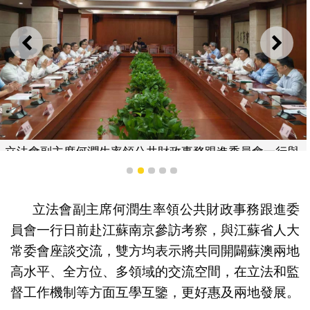
上一則
下一
立法會副主席何潤生率領公共財政事務跟進委員會一行與
南京市人大常委會副主任戴華傑就部門預算及執行的監督
1
2
3
4
5
等進行交流。
立法會副主席何潤生率領公共財政事務跟進委
員會一行日前赴江蘇南京參訪考察，與江蘇省人大
常委會座談交流，雙方均表示將共同開闢蘇澳兩地
高水平、全方位、多領域的交流空間，在立法和監
督工作機制等方面互學互鑒，更好惠及兩地發展。