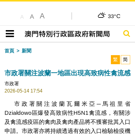
A
C
A
33°
A
搜尋
目錄
首頁
新聞
繁
简
市政署關注波蘭一地區出現高致病性禽流感
市政署
2026-05-14 17:54
市政署關注波蘭瓦爾米亞─馬祖里省
Działdowo區爆發高致病性H5N1禽流感，有關涉
及禽流感疫區的禽肉及禽肉產品將不獲審批其入口
申請。市政署亦將持續透過有效的入口檢驗檢疫機