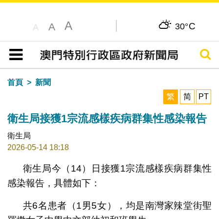
A
C
A
30°
A
搜尋
目錄
首頁
新聞
繁
简
PT
衛生局接獲1宗流感樣疾病群集性感染報告
衛生局
2026-05-14 18:18
衛生局今（14）日接獲1宗流感樣疾病群集性
感染報告，具體如下：
共6名患者（1男5女），均是南灣家辣堂街聖