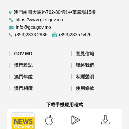
澳門南灣大馬路762-804號中華廣場15樓
https://www.gcs.gov.mo
info@gcs.gov.mo
(853)2833 2886
(853)2835 5426
GOV.MO
意見信箱
澳門雜誌
聯絡我們
澳門年鑑
私隱聲明
澳門相簿
使用條款
下載手機應用程式
澳門政府新聞 APP - App Store 下載
澳門政府新聞 APP - Googl
澳門政府新聞 