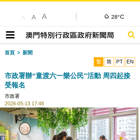
A
C
A
28°
A
搜尋
目錄
首頁
新聞
繁
简
PT
EN
市政署辦“童渡六一樂公民”活動 周四起接
受報名
市政署
2026-05-13 17:48