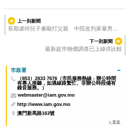
上一則新聞
長期虐待兒子兼毆打父親 中院改判家暴男兩
年徒刑並予緩刑
下一則新聞
最新超市物價調查已上線供比較
市政署
（853）2833 7676（市民服務熱線 - 辦公時間
有專人接聽，如遇線路繁忙、非辦公時段備有
錄音服務。）
webmaster@iam.gov.mo
http://www.iam.gov.mo
澳門新馬路163號
+ 更多