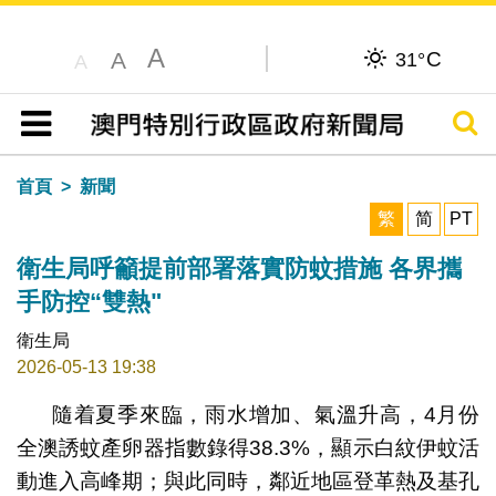
A
C
A
31°
A
搜尋
目錄
首頁
新聞
繁
简
PT
衛生局呼籲提前部署落實防蚊措施 各界攜
手防控“雙熱"
衛生局
2026-05-13 19:38
隨着夏季來臨，雨水增加、氣溫升高，4月份
全澳誘蚊產卵器指數錄得38.3%，顯示白紋伊蚊活
動進入高峰期；與此同時，鄰近地區登革熱及基孔