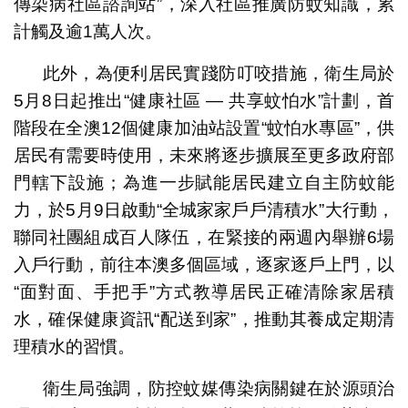
傳染病社區諮詢站”，深入社區推廣防蚊知識，累
計觸及逾1萬人次。
此外，為便利居民實踐防叮咬措施，衛生局於
5月8日起推出“健康社區 — 共享蚊怕水”計劃，首
階段在全澳12個健康加油站設置“蚊怕水專區”，供
居民有需要時使用，未來將逐步擴展至更多政府部
門轄下設施；為進一步賦能居民建立自主防蚊能
力，於5月9日啟動“全城家家戶戶清積水”大行動，
聯同社團組成百人隊伍，在緊接的兩週內舉辦6場
入戶行動，前往本澳多個區域，逐家逐戶上門，以
“面對面、手把手”方式教導居民正確清除家居積
水，確保健康資訊“配送到家”，推動其養成定期清
理積水的習慣。
衛生局強調，防控蚊媒傳染病關鍵在於源頭治