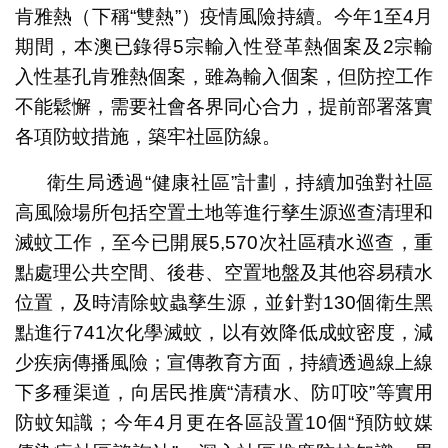
肯雅熱（下稱“雙熱”）疫情風險持續。今年1至4月
期間，本澳已錄得5宗輸入性登革熱個案及2宗輸
入性基孔肯雅熱個案，雖為輸入個案，但防控工作
不能鬆懈，需要社會各界同心合力，提前部署落實
各項防蚊措施，築牢社區防線。
衛生局透過“健康社區”計劃，持續加強對社區
高風險場所包括空置土地等進行孳生源巡查清理和
滅蚊工作，至今已開展5,570次社區積水巡查，重
點處理公共空間、後巷、空置地盤及其他容易積水
位置，及時清除蚊蟲孳生源，並針對130個衛生黑
點進行741次化學滅蚊，以有效降低成蚊密度，減
少疾病傳播風險；宣傳教育方面，持續透過線上線
下多種渠道，向居民推廣“清積水、防叮咬”等實用
防蚊知識；今年4月更在各區設置10個“預防蚊媒