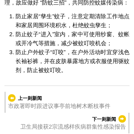
理，故应做好 “防蚊三招”，共同防控蚊媒传染病：
防止家居“孳生”蚊子，注意定期清除工作地点
和家居周围环境积水，杜绝蚊虫孳生；
防止蚊子“进入”室内，家中可使用纱窗、蚊帐
或开冷气等措施，减少被蚊叮咬机会；
防止户外蚊子“叮咬”，在户外活动时宜穿浅色
长袖衫裤，并在皮肤暴露地方或衣服使用驱蚊
剂，防止被蚊叮咬。
上一则新闻
市政署即时跟进议事亭前地树木断枝事件
下一则新闻
卫生局接获2宗流感样疾病群集性感染报告