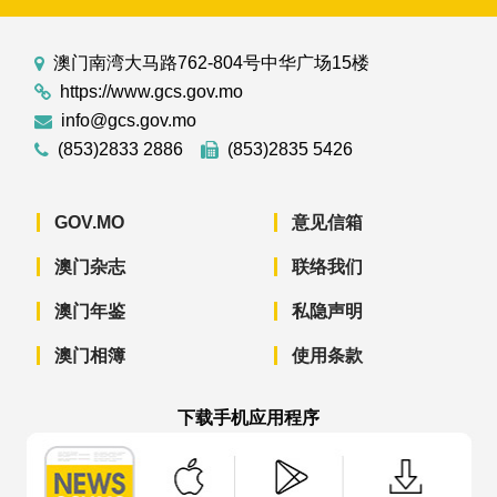
澳门南湾大马路762-804号中华广场15楼
https://www.gcs.gov.mo
info@gcs.gov.mo
(853)2833 2886
(853)2835 5426
GOV.MO
意见信箱
澳门杂志
联络我们
澳门年鉴
私隐声明
澳门相簿
使用条款
下载手机应用程序
澳门政府新闻 APP - App Store 下载
澳门政府新闻 APP - Googl
澳门政府新闻 