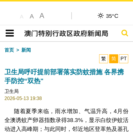
A
C
A
35°
A
搜寻
目录
首页
新闻
繁
简
PT
卫生局呼吁提前部署落实防蚊措施 各界携
手防控“双热"
卫生局
2026-05-13 19:38
随着夏季来临，雨水增加、气温升高，4月份
全澳诱蚊产卵器指数录得38.3%，显示白纹伊蚊活
动进入高峰期；与此同时，邻近地区登革热及基孔