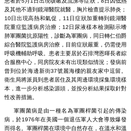
患者於5月1日出現咳嗽及流涕等症狀，8日因低熱
及其他不適到鏡湖醫院就醫，胸片檢查提示肺炎；
10日出現高熱和氣促，11日症狀加重轉到鏡湖醫
院重症監護病房治療；12日尿液樣本檢測顯示嗜
肺軍團菌抗原陽性，診斷為軍團病，同日轉仁伯爵
綜合醫院監護病房治療，目前症狀嚴重，仍需使用
呼吸機輔助呼吸。患者主要居於石排灣恩暉長者綜
合服務中心，同房院友未有出現類似情況；發病前
曾到位於海邊新街37號麗海樓的親友家中逗留。
衛生局將派員到患者居住及其周邊環境採集環境樣
本，進一步分析感染源頭，並按分析結果採取針對
性改善措施。
軍團菌病是由一種名為軍團桿菌引起的傳染
病，於1976年在美國一個退伍軍人大會導致爆發
而得名。軍團桿菌在環境中自然存在，在溫水和溫