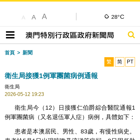
A
C
A
28°
A
搜尋
目錄
首頁
新聞
繁
简
PT
衛生局接獲1例軍團菌病例通報
衛生局
2026-05-12 19:23
衛生局今（12）日接獲仁伯爵綜合醫院通報1
例軍團菌病（又名退伍軍人症）病例，具體如下：
患者是本澳居民、男性、83歲，有慢性病史。