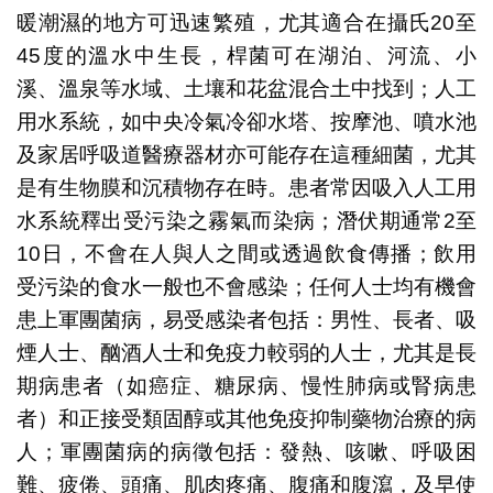
暖潮濕的地方可迅速繁殖，尤其適合在攝氏20至
45度的溫水中生長，桿菌可在湖泊、河流、小
溪、溫泉等水域、土壤和花盆混合土中找到；人工
用水系統，如中央冷氣冷卻水塔、按摩池、噴水池
及家居呼吸道醫療器材亦可能存在這種細菌，尤其
是有生物膜和沉積物存在時。患者常因吸入人工用
水系統釋出受污染之霧氣而染病；潛伏期通常2至
10日，不會在人與人之間或透過飲食傳播；飲用
受污染的食水一般也不會感染；任何人士均有機會
患上軍團菌病，易受感染者包括：男性、長者、吸
煙人士、酗酒人士和免疫力較弱的人士，尤其是長
期病患者（如癌症、糖尿病、慢性肺病或腎病患
者）和正接受類固醇或其他免疫抑制藥物治療的病
人；軍團菌病的病徵包括：發熱、咳嗽、呼吸困
難、疲倦、頭痛、肌肉疼痛、腹痛和腹瀉，及早使