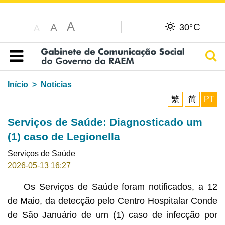
A
C
A
30°
A
Pesq
Índice
Início
Notícias
繁
简
PT
Serviços de Saúde: Diagnosticado um
(1) caso de Legionella
Serviços de Saúde
2026-05-13 16:27
Os Serviços de Saúde foram notificados, a 12
de Maio, da detecção pelo Centro Hospitalar Conde
de São Januário de um (1) caso de infecção por