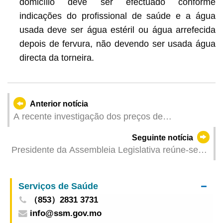
domicílio deve ser efectuado conforme
indicações do profissional de saúde e a água
usada deve ser água estéril ou água arrefecida
depois de fervura, não devendo ser usada água
directa da torneira.
Anterior notícia
A recente investigação dos preços de
supermercado já está disponível online para
Seguinte notícia
efeitos de comparação
Presidente da Assembleia Legislativa reúne-se
com delegação da Comissão da Lei Básica de
Macau do Comité Permanente da Assembleia
Serviços de Saúde
Popular Nacional
（853）2831 3731
info@ssm.gov.mo