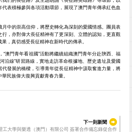
《我們的長征路》及主題朗誦《長征路英雄路》等環節，以
年代表積極參與各項活動環節，展現了澳門青年傳承紅色血
歲月中的崇高信仰，將歷史轉化為深刻的愛國情感。團員表
之行，亦對偉大長征精神有了更深刻、立體的認知，更直觀
成果，真切感受長征精神在新時代的傳承。
，“澳門青年看祖國”活動將繼續組織澳門青年分赴陝西、福
親河沿線”研習路線，實地走訪革命根據地、歷史遺址及愛國
當代發展的橋樑，引導青年從長征精神中汲取奮進力量，將
中華民族偉大復興貢獻青春力量。
下一則新聞
理工大學與樂透（澳門）有限公司 簽署合作備忘錄促合作