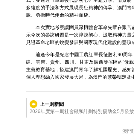
式，並透過《革命後代話初心》主題分享、情景劇
多維度的手法和方式展現長征精神的傳承。澳門青
脈、勇擔時代使命的精神面貌。
本次實地考察讓團員深切體會革命先輩在艱苦
示今次的參訪研習是一次淬煉初心、汲取精神力量
見證革命老區的蛻變發展與國家現代化建設的豐碩
適逢今年是紀念中國工農紅軍長征勝利90周年
建、雲南、貴州、四川、甘肅及廣西等省區的“母
主義教育基地，搭建澳門青年了解祖國歷史、感知
個人理想融入國家發展大局，為澳門的繁榮穩定及
上一則新聞
2026年度第一期社會融和計劃特別援助金5月發放
澳門