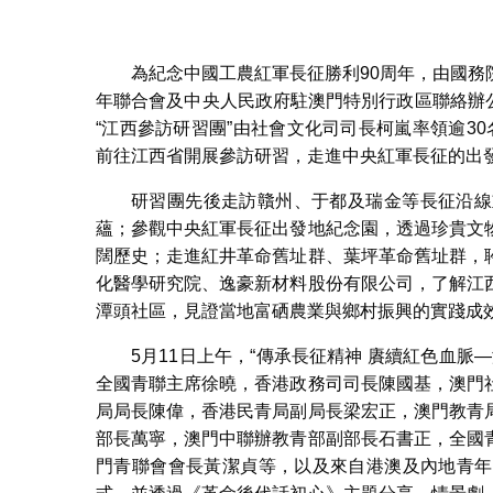
澳門青年代
為紀念中國工農紅軍長征勝利90周年，由國
年聯合會及中央人民政府駐澳門特別行政區聯絡辦公
“江西參訪研習團”由社會文化司司長柯嵐率領逾30
前往江西省開展參訪研習，走進中央紅軍長征的出
研習團先後走訪贛州、于都及瑞金等長征沿線
蘊；參觀中央紅軍長征出發地紀念園，透過珍貴文
闊歷史；走進紅井革命舊址群、葉坪革命舊址群，
化醫學研究院、逸豪新材料股份有限公司，了解江
潭頭社區，見證當地富硒農業與鄉村振興的實踐成
5月11日上午，“傳承長征精神 賡續紅色血
全國青聯主席徐曉，香港政務司司長陳國基，澳門
局局長陳偉，香港民青局副局長梁宏正，澳門 教
部長萬寧，澳門中聯辦教青部副部長石書正，全國
門青聯會會長黃潔貞等，以及來自港澳及內地青年