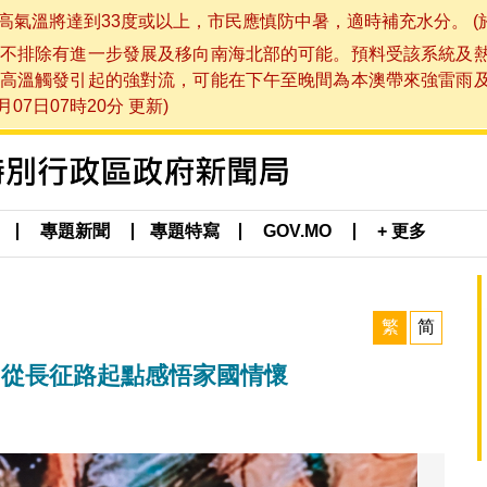
將達到33度或以上，市民應慎防中暑，適時補充水分。 (於 202
不排除有進一步發展及移向南海北部的可能。預料受該系統及
高溫觸發引起的強對流，可能在下午至晚間為本澳帶來強雷雨
07日07時20分 更新)
專題新聞
專題特寫
GOV.MO
+ 更多
繁
简
西 從長征路起點感悟家國情懷