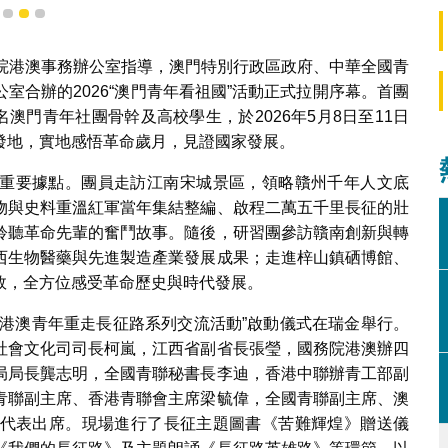
表於啟動儀式中朗誦
1
2
3
務院港澳事務辦公室指導，澳門特別行政區政府、中華全國青
室合辦的2026“澳門青年看祖國”活動正式拉開序幕。首團
名澳門青年社團骨幹及高校學生，於2026年5月8日至11日
發地，實地感悟革命歲月，見證國家發展。
重要據點。團員走訪江南宋城景區，領略贛州千年人文底
物與史料重溫紅軍當年集結整編、啟程二萬五千里長征的壯
聆聽革命先輩的奮鬥故事。隨後，研習團參訪贛南創新與轉
西生物醫藥與先進製造產業發展成果；走進梓山鎮硒博館、
效，全方位感受革命歷史與時代發展。
脈—港澳青年重走長征路系列交流活動”啟動儀式在瑞金舉行。
社會文化司司長柯嵐，江西省副省長張瑩，國務院港澳辦四
青局局長龔志明，全國青聯秘書長李迪，香港中聯辦青工部副
青聯副主席、香港青聯會主席梁毓偉，全國青聯副主席、澳
代表出席。現場進行了長征主題圖書《苦難輝煌》贈送儀