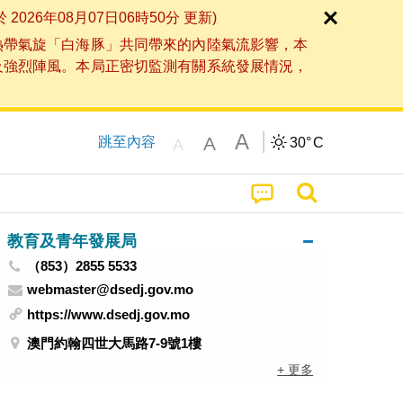
6年08月07日06時50分 更新)
熱帶氣旋「白海豚」共同帶來的內陸氣流影響，本
及強烈陣風。本局正密切監測有關系統發展情況，
A
A
跳至內容
30°
C
A
教育及青年發展局
（853）2855 5533
webmaster@dsedj.gov.mo
https://www.dsedj.gov.mo
澳門約翰四世大馬路7-9號1樓
+ 更多