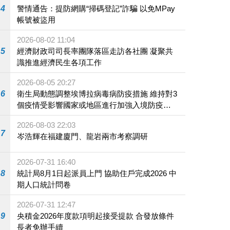
4
警情通告：提防網購“掃碼登記”詐騙 以免MPay
帳號被盜用
2026-08-02 11:04
5
經濟財政司司長率團隊落區走訪各社團 凝聚共
識推進經濟民生各項工作
2026-08-05 20:27
6
衛生局動態調整埃博拉病毒病防疫措施 維持對3
個疫情受影響國家或地區進行加強入境防疫措
施
2026-08-03 22:03
7
岑浩輝在福建廈門、龍岩兩市考察調研
2026-07-31 16:40
8
統計局8月1日起派員上門 協助住戶完成2026 中
期人口統計問卷
2026-07-31 12:47
9
央積金2026年度款項明起接受提款 合發放條件
長者免辦手續