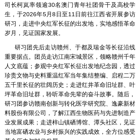
司长柯岚率领逾30名澳门青年社团骨干及高校学
生，于2026年5月8日至11日前往江西省开展参访
研习，走进中央红军长征的出发地，实地感悟革命
岁月，见证国家发展。
研习团先后走访赣州、于都及瑞金等长征沿线
重要据点。团员走访江南宋城景区，领略赣州千年
人文底蕴；参观中央红军长征出发地纪念园，透过
珍贵文物与史料重温红军当年集结整编、启程二万
五千里长征的壮阔历史；走进红井革命旧址群、叶
坪革命旧址群，聆听革命先辈的奋斗故事。随后，
研习团参访赣南创新与转化医学研究院、逸豪新材
料股份有限公司，了解江西生物医药与先进制造产
业发展成果；走进梓山镇硒博馆、潭头社区，见证
当地富硒农业与乡村振兴的实践成效，全方位感受