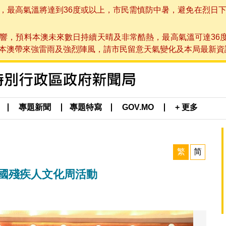
高氣溫將達到36度或以上，市民需慎防中暑，避免在烈日下進行戶
響，預料本澳未來數日持續天晴及非常酷熱，最高氣溫可達36
帶來強雷雨及強烈陣風，請市民留意天氣變化及本局最新資訊。(於 2
專題新聞
專題特寫
GOV.MO
+ 更多
繁
简
全國殘疾人文化周活動