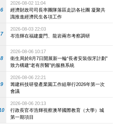
2026-08-02 11:04
6
經濟財政司司長率團隊落區走訪各社團 凝聚共
識推進經濟民生各項工作
2026-08-03 22:03
7
岑浩輝在福建廈門、龍岩兩市考察調研
2026-08-06 10:17
8
衛生局於8月7日開展新一輪“長者安裝假牙計劃”
致力構建“老有所醫”的服務系統
2026-08-06 22:21
9
籌建科技研發產業園工作組舉行2026年第一次
會議
2026-08-06 20:13
10
行政長官岑浩輝視察澳琴國際教育（大學）城
第一期項目