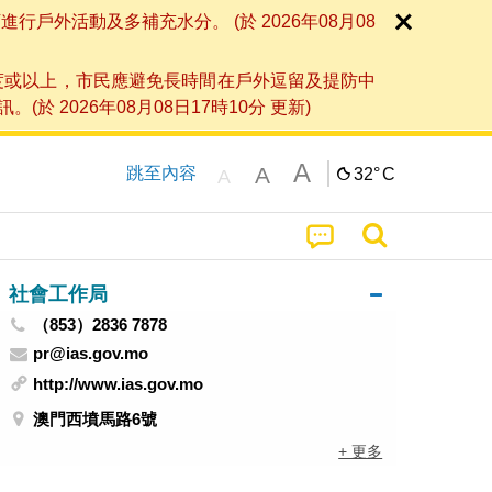
外活動及多補充水分。 (於 2026年08月08
度或以上，市民應避免長時間在戶外逗留及提防中
026年08月08日17時10分 更新)
A
A
跳至內容
32°
C
A
社會工作局
（853）2836 7878
pr@ias.gov.mo
http://www.ias.gov.mo
澳門西墳馬路6號
+ 更多