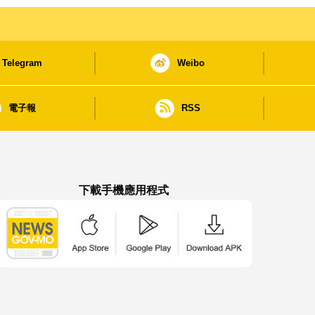
Telegram
Weibo
電子報
RSS
下載手機應用程式
澳門政府新聞 APP - App Store 下載
澳門政府新聞 APP - Google Pla
澳門政府新聞 APP -