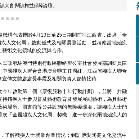
與中國殘疾人聯合會主席程凱合照
1
2
3
4
5
機構代表團於4月19日至25日期間前往江西省，出席「全
國殘疾人文化周」啟動儀式及相關展覽活動，並考察當地殘疾
士藝術文化領域的交流與合作。
人民政府駐澳門特別行政區聯絡辦公室社會發展部調研員陳
、中國殘疾人聯合會港澳台辦主任周紅、江西省殘疾人聯合
會宣傳文體處處長李霞及相關負責人熱情接待。
於今年啟動第二個《康復服務十年行動計劃》，並將「共融
支持殘疾人士參與普及藝術教育及發展展能藝術，為具藝術
藝術場所、圖書館等公共設施的無障礙環境，讓殘疾人士能
是次「全國殘疾人文化周」契機，進一步深化兩地殘疾人的
，了解殘疾人士就業創業情況；到訪博愛陶瓷文化交流中