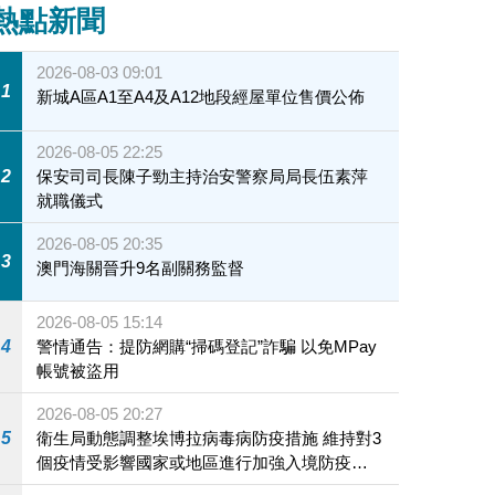
熱點新聞
2026-08-03 09:01
1
新城A區A1至A4及A12地段經屋單位售價公佈
2026-08-05 22:25
2
保安司司長陳子勁主持治安警察局局長伍素萍
就職儀式
2026-08-05 20:35
3
澳門海關晉升9名副關務監督
2026-08-05 15:14
4
警情通告：提防網購“掃碼登記”詐騙 以免MPay
帳號被盜用
2026-08-05 20:27
5
衛生局動態調整埃博拉病毒病防疫措施 維持對3
個疫情受影響國家或地區進行加強入境防疫措
施