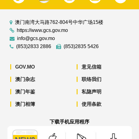
澳门南湾大马路762-804号中华广场15楼
https://www.gcs.gov.mo
info@gcs.gov.mo
(853)2833 2886
(853)2835 5426
GOV.MO
意见信箱
澳门杂志
联络我们
澳门年鉴
私隐声明
澳门相簿
使用条款
下载手机应用程序
澳门政府新闻 APP - App Store 下载
澳门政府新闻 APP - Googl
澳门政府新闻 