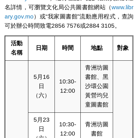
名詳情，可瀏覽文化局公共圖書館網站（
www.libr
ary.gov.mo
）或“我家圖書館”流動應用程式，查詢
可於辦公時間致電2856 7576或2884 3105。
活動
日期
時間
地點
對象
名稱
青洲坊圖
5月16
書館、黑
10:30-
日
沙環公園
12:00
（六）
黃營均兒
童圖書館
5月23
10:30-
青洲坊圖
日
12:00
書館