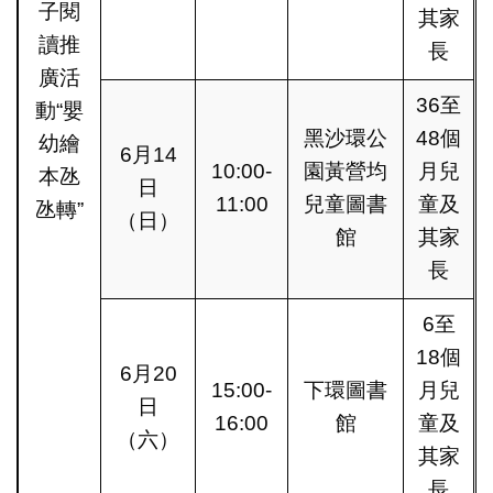
子閱
其家
讀推
長
廣活
36至
動“嬰
黑沙環公
48個
幼繪
6月14
10:00-
園黃營均
月兒
本氹
日
11:00
兒童圖書
童及
氹轉”
（日）
館
其家
長
6至
18個
6月20
15:00-
下環圖書
月兒
日
16:00
館
童及
（六）
其家
長