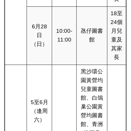
18至
24個
6月28
10:00-
氹仔圖書
月兒
日
11:00
館
童及
（日）
其家
長
黑沙環公
園黃營均
兒童圖書
館、白鴿
5至6月
巢公園黃
（逢周
營均圖書
六）
館、青洲