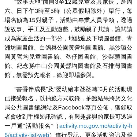
“故事天地”面向3至12歲兒童及其家長，逢周
六、日下午3時至5時（公眾假期除外）舉行，每
場名額為15對親子，活動由專業人員帶領，透過
說故事、手工及互動遊戲，鼓勵親子共讀，讓閱讀
成為家庭生活的一部分，地點遍及下環圖書館、青
洲坊圖書館、白鴿巢公園黃營均圖書館、黑沙環公
園黃營均兒童圖書館、氹仔圖書館、沙梨頭圖書
館、紀念孫中山公園黃營均圖書館及石排灣圖書
館，無需預先報名，歡迎即場參與。
“書香伴成長”及“嬰幼繪本氹氹轉”6月的活動現
已接受報名，以抽籤方式取錄，抽籤結果將於文化
局公共圖書館網站及Facebook專頁公佈，獲錄取
者會收到手機短訊確認，有興趣參與的家長可透過
一戶通“活動報名”（
activity.mo.gov.mo/activity-h
5/activity-list-web
）進行登記。更多活動資訊及報