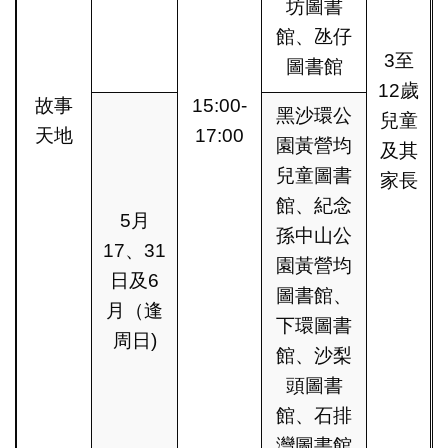
坊圖書
館、氹仔
3至
圖書館
12歲
故事
15:00-
黑沙環公
兒童
天地
17:00
園黃營均
及其
兒童圖書
家長
館、紀念
5月
孫中山公
17、31
園黃營均
日及6
圖書館、
月（逢
下環圖書
周日)
館、沙梨
頭圖書
館、石排
灣圖書館