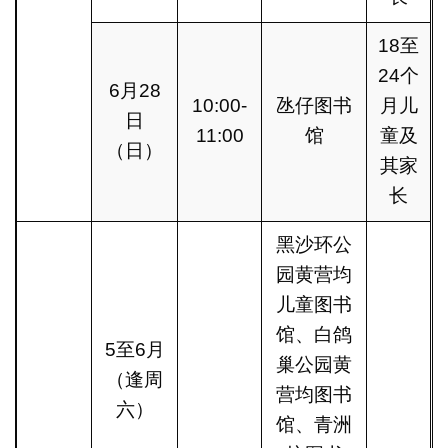
18至
24个
6月28
10:00-
氹仔图书
月儿
日
11:00
馆
童及
（日）
其家
长
黑沙环公
园黄营均
儿童图书
馆、白鸽
5至6月
巢公园黄
（逢周
营均图书
六）
馆、青洲