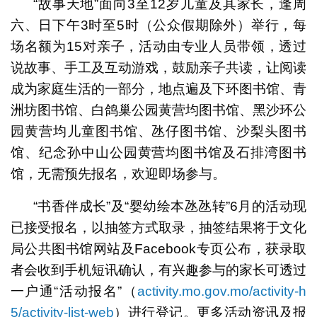
“故事天地”面向3至12岁儿童及其家长，逢周
六、日下午3时至5时（公众假期除外）举行，每
场名额为15对亲子，活动由专业人员带领，透过
说故事、手工及互动游戏，鼓励亲子共读，让阅读
成为家庭生活的一部分，地点遍及下环图书馆、青
洲坊图书馆、白鸽巢公园黄营均图书馆、黑沙环公
园黄营均儿童图书馆、氹仔图书馆、沙梨头图书
馆、纪念孙中山公园黄营均图书馆及石排湾图书
馆，无需预先报名，欢迎即场参与。
“书香伴成长”及“婴幼绘本氹氹转”6月的活动现
已接受报名，以抽签方式取录，抽签结果将于文化
局公共图书馆网站及Facebook专页公布，获录取
者会收到手机短讯确认，有兴趣参与的家长可透过
一户通“活动报名”（
activity.mo.gov.mo/activity-h
5/activity-list-web
）进行登记。更多活动资讯及报