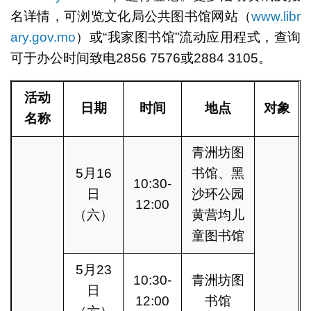
名详情，可浏览文化局公共图书馆网站（
www.libr
ary.gov.mo
）或“我家图书馆”流动应用程式，查询
可于办公时间致电2856 7576或2884 3105。
活动
日期
时间
地点
对象
名称
青洲坊图
5月16
书馆、黑
10:30-
日
沙环公园
12:00
（六）
黄营均儿
童图书馆
5月23
10:30-
青洲坊图
日
12:00
书馆