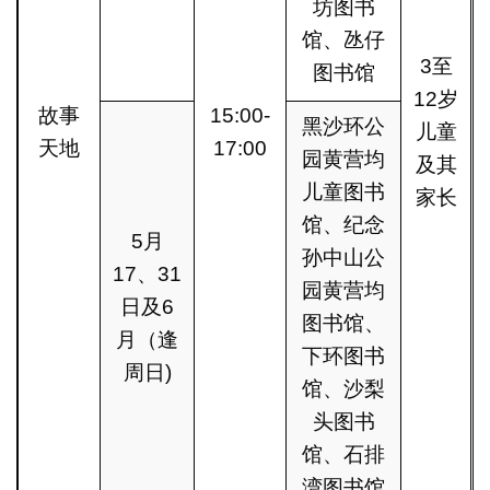
坊图书
馆、氹仔
3至
图书馆
12岁
故事
15:00-
黑沙环公
儿童
天地
17:00
园黄营均
及其
儿童图书
家长
馆、纪念
5月
孙中山公
17、31
园黄营均
日及6
图书馆、
月（逢
下环图书
周日)
馆、沙梨
头图书
馆、石排
湾图书馆