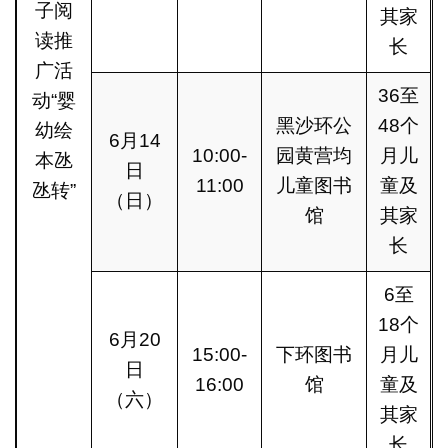
子阅
其家
读推
长
广活
36至
动“婴
黑沙环公
48个
幼绘
6月14
10:00-
园黄营均
月儿
本氹
日
11:00
儿童图书
童及
氹转”
（日）
馆
其家
长
6至
18个
6月20
15:00-
下环图书
月儿
日
16:00
馆
童及
（六）
其家
长