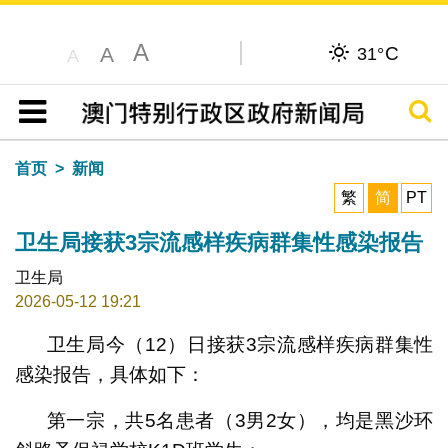
A
C
A
31°
A
搜寻
目录
首页
新闻
繁
简
PT
卫生局接获3宗流感样疾病群集性感染报告
卫生局
2026-05-12 19:21
卫生局今（12）日接获3宗流感样疾病群集性
感染报告，具体如下：
第一宗，共5名患者（3男2女），均是黑沙环