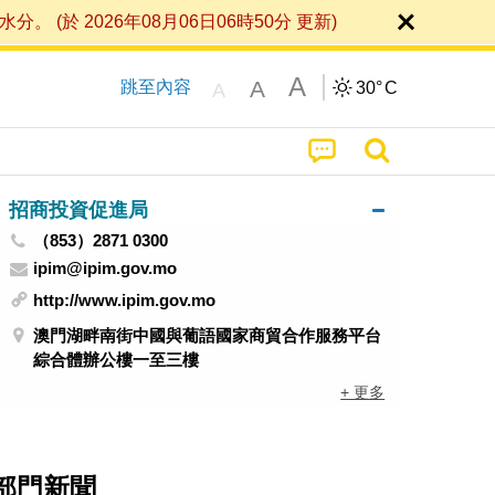
 2026年08月06日06時50分 更新)
A
A
跳至內容
30°
C
A
招商投資促進局
（853）2871 0300
ipim@ipim.gov.mo
http://www.ipim.gov.mo
澳門湖畔南街中國與葡語國家商貿合作服務平台
綜合體辦公樓一至三樓
+ 更多
部門新聞