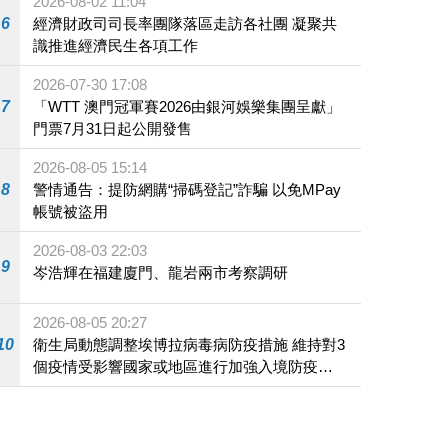
2026-08-02 11:04
6
經濟財政司司長率團隊落區走訪各社團 凝聚共
識推進經濟民生各項工作
2026-07-30 17:08
7
「WTT 澳門冠軍賽2026由銀河娛樂集團呈獻」
門票7月31日起公開發售
2026-08-05 15:14
8
警情通告：提防網購“掃碼登記”詐騙 以免MPay
帳號被盜用
2026-08-03 22:03
9
岑浩輝在福建廈門、龍岩兩市考察調研
2026-08-05 20:27
10
衛生局動態調整埃博拉病毒病防疫措施 維持對3
個疫情受影響國家或地區進行加強入境防疫措
施