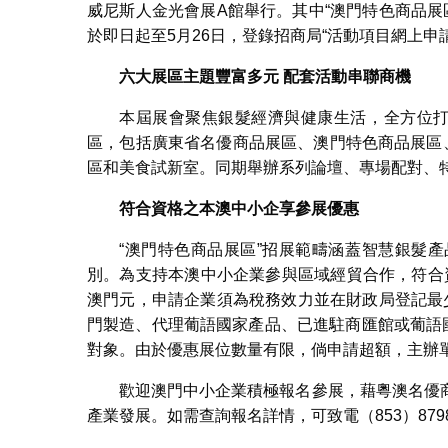
威尼斯人金光會展A館舉行。其中“澳門特色商品展
於即日起至5月26日，登錄招商局“活動項目網上申
六大展區主題豐富多元 配套活動串聯商機
本屆展會聚焦銀髮經濟與健康生活，全方位打
區，包括廣東省名優商品展區、澳門特色商品展區
區和美食試新室。同期舉辦系列論壇、專場配對、
符合資格之本澳中小企享
參展優惠
“澳門特色商品展區”招展範疇涵蓋智慧銀髮
別。為支持本澳中小企業參與區域經貿合作，符合資
澳門元，申請企業須為稅務效力並在財政局登記最
門製造、代理葡語國家產品、已進駐商匯館或葡語國
對象。由於優惠展位數量有限，倘申請超額，主辦
歡迎澳門中小企業積極報名參展，藉粵澳名優
產業發展。如需查詢報名詳情，可致電（853）8798 