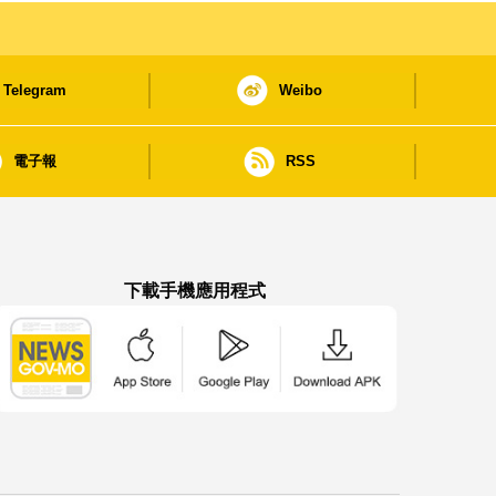
Telegram
Weibo
電子報
RSS
下載手機應用程式
澳門政府新聞 APP - App Store 下載
澳門政府新聞 APP - Google Pla
澳門政府新聞 APP -