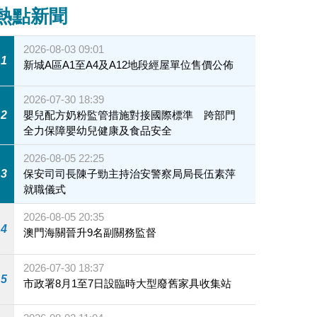
熱點新聞
2026-08-03 09:01
1
新城A區A1至A4及A12地段經屋單位售價公佈
2026-07-30 18:39
2
嬰兒配方奶粉監管措施對接國際標準 跨部門
全力保障嬰幼兒健康及食品安全
2026-08-05 22:25
3
保安司司長陳子勁主持治安警察局局長伍素萍
就職儀式
2026-08-05 20:35
4
澳門海關晉升9名副關務監督
2026-07-30 18:37
5
市政署8月1至7日設臨時大型廢舊家具收集站