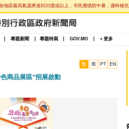
最高氣溫將達到33度或以上，市民應慎防中暑，適時補充水分。 (於
專題新聞
專題特寫
GOV.MO
+ 更多
繁
简
PT
EN
門特色商品展區”招展啟動