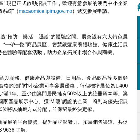
區” 現已正式啟動招展工作，歡迎有意參展的澳門中小企業
請系統”（
macaomice.ipim.gov.mo
）遞交參展申請。
造“預防－樂活－照護”的體驗空間。展會設有六大特色展
、“一帶一路”商品展區、智慧銀髮康養體驗館、健康生活展
特色體驗等配套活動，助力企業拓展市場合作與商機。
產品與服務、健康產品與設備、日用品、食品飲品等多個類
格的澳門中小企業可享參展優惠，每個標準展位為1,400
少滿1年、至少由澳門居民擁有50%以上的註冊資本等。澳
家產品展示中心、獲“M 嘜”認證的企業，將列為優先招展
單位將以抽籤方式分配，並保留最終決定權。
商品展的平台優勢，提升品牌影響力、拓展銷售渠道、共促
9636 了解。