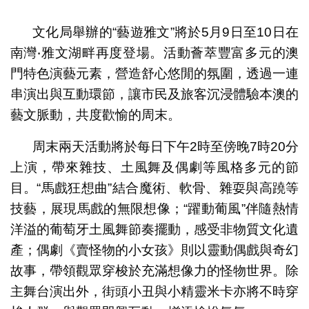
1
2
3
4
5
6
文化局舉辦的“藝遊雅文”將於5月9日至10日在
南灣‧雅文湖畔再度登場。活動薈萃豐富多元的澳
門特色演藝元素，營造舒心悠閒的氛圍，透過一連
串演出與互動環節，讓市民及旅客沉浸體驗本澳的
藝文脈動，共度歡愉的周末。
周末兩天活動將於每日下午2時至傍晚7時20分
上演，帶來雜技、土風舞及偶劇等風格多元的節
目。“馬戲狂想曲”結合魔術、軟骨、雜耍與高蹺等
技藝，展現馬戲的無限想像；“躍動葡風”伴隨熱情
洋溢的葡萄牙土風舞節奏擺動，感受非物質文化遺
產；偶劇《賣怪物的小女孩》則以靈動偶戲與奇幻
故事，帶領觀眾穿梭於充滿想像力的怪物世界。除
主舞台演出外，街頭小丑與小精靈米卡亦將不時穿