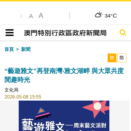
A
C
A
34°
A
搜尋
目錄
首頁
新聞
繁
简
“藝遊雅文”再登南灣‧雅文湖畔 與大眾共度
閒趣時光
文化局
2026-05-08 15:55