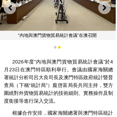
上一則
下一
澳門貨物貿易統計會議”在澳召開
“內地與澳
1
2
2026年度“內地與澳門貨物貿易統計會議”於4
月23日在澳門特區順利舉行。會議由國家海關總
署統計分析司呂大良司長及澳門特區政府統計暨普
查局（下稱“統計局”）龐啓富局長共同主持，雙方
圍繞對外貨物貿易統計的技術細則、實務操作及制
度銜接等進行深入交流。
根據合作安排，國家海關總署與澳門特區統計