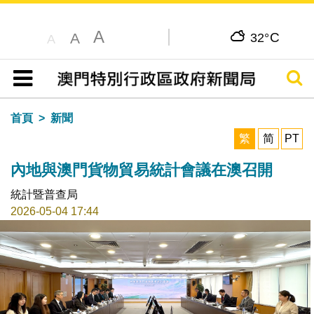
A
C
A
32°
A
搜尋
目錄
首頁
新聞
繁
简
PT
內地與澳門貨物貿易統計會議在澳召開
統計暨普查局
2026-05-04 17:44