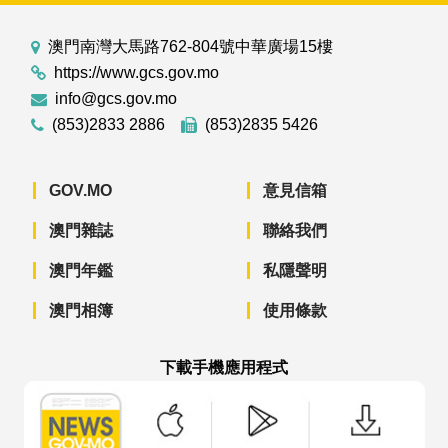
澳門南灣大馬路762-804號中華廣場15樓
https://www.gcs.gov.mo
info@gcs.gov.mo
(853)2833 2886
(853)2835 5426
GOV.MO
意見信箱
澳門雜誌
聯絡我們
澳門年鑑
私隱聲明
澳門相簿
使用條款
下載手機應用程式
澳門政府新聞 APP - App Store 下載
澳門政府新聞 APP - Googl
澳門政府新聞 