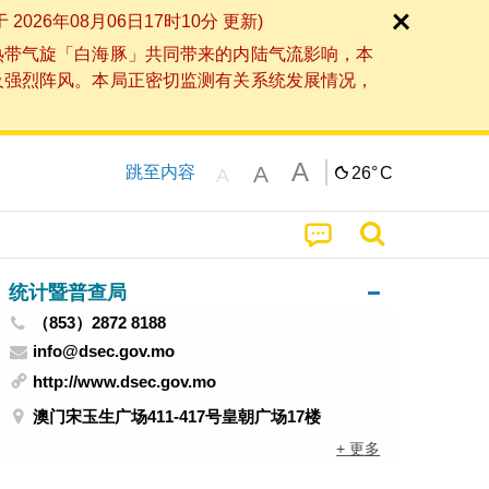
6年08月06日17时10分 更新)
热带气旋「白海豚」共同带来的内陆气流影响，本
及强烈阵风。本局正密切监测有关系统发展情况，
A
A
跳至内容
26°
C
A
统计暨普查局
（853）2872 8188
info@dsec.gov.mo
http://www.dsec.gov.mo
澳门宋玉生广场411-417号皇朝广场17楼
+ 更多