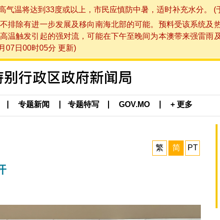
将达到33度或以上，市民应慎防中暑，适时补充水分。 (于 202
不排除有进一步发展及移向南海北部的可能。预料受该系统及
高温触发引起的强对流，可能在下午至晚间为本澳带来强雷雨
07日00时05分 更新)
专题新闻
专题特写
GOV.MO
+ 更多
繁
简
PT
开