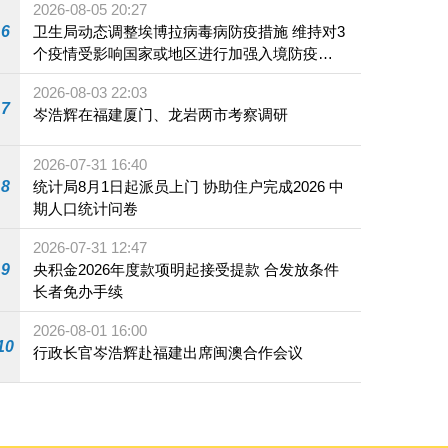
2026-08-05 20:27
6
卫生局动态调整埃博拉病毒病防疫措施 维持对3
个疫情受影响国家或地区进行加强入境防疫措
施
2026-08-03 22:03
7
岑浩辉在福建厦门、龙岩两市考察调研
2026-07-31 16:40
8
统计局8月1日起派员上门 协助住户完成2026 中
期人口统计问卷
2026-07-31 12:47
9
央积金2026年度款项明起接受提款 合发放条件
长者免办手续
2026-08-01 16:00
10
行政长官岑浩辉赴福建出席闽澳合作会议