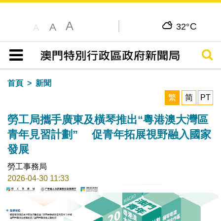
A
C
A
32°
A
搜尋
目錄
首頁
新聞
繁
简
PT
勞工局攜手廣東及橫琴推出“粵港澳大灣區
青年見習計劃” 促青年拓展視野融入國家
發展
勞工事務局
2026-04-30 11:33