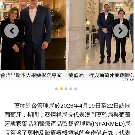
上一則
下一
藥監局一行與葡萄牙藥劑師公會主席Helder Mota-Filipe(左
三)及代表合照
1
2
3
4
5
藥物監督管理局於2026年4月19日至22日訪問
葡萄牙，期間，蔡炳祥局長代表澳門藥監局與葡萄
牙國家藥品和醫療產品監督管理局(INFARMED)局
長簽署了藥物及醫療器械領域的合作備忘錄；代表