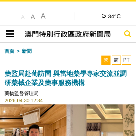
A
C
A
34°
A
搜尋
目錄
首頁
新聞
繁
简
PT
藥監局赴葡訪問 與當地藥學專家交流並調
研藥械企業及藥事服務機構
藥物監督管理局
2026-04-30 12:34