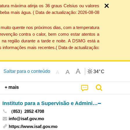
atura máxima atinja os 36 graus Celsius ou valores
 beba mais água. ( Data de actualização: 2026-08-08
e muito quente nos próximos dias, com a temperatura
revenção contra o calor, bem como estar atentos a
 na região durante a tarde e noite. A DSMG está a
s informações mais recentes.( Data de actualização:
A
A
Saltar para o conteúdo
34°
C
A
+ mais
Instituto para a Supervisão e Administração Farmacêutica
（853）2852 4708
info@isaf.gov.mo
https://www.isaf.gov.mo