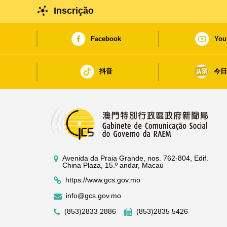
Inscrição
Facebook
You
抖音
今
Avenida da Praia Grande, nos. 762-804, Edif.
China Plaza, 15.º andar, Macau
https://www.gcs.gov.mo
info@gcs.gov.mo
(853)2833 2886
(853)2835 5426