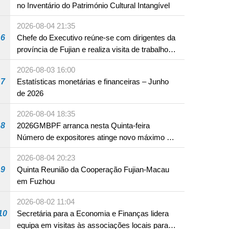
no Inventário do Património Cultural Intangível
2026-08-04 21:35
6
Chefe do Executivo reúne-se com dirigentes da
província de Fujian e realiza visita de trabalho
em Fuzhou
2026-08-03 16:00
7
Estatísticas monetárias e financeiras – Junho
de 2026
2026-08-04 18:35
8
2026GMBPF arranca nesta Quinta-feira
Número de expositores atinge novo máximo em
18 anos
2026-08-04 20:23
9
Quinta Reunião da Cooperação Fujian-Macau
em Fuzhou
2026-08-02 11:04
10
Secretária para a Economia e Finanças lidera
equipa em visitas às associações locais para