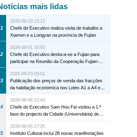
Notícias mais lidas
2026-08-03 23:12
1
Chefe do Executivo realiza visita de trabalho a
Xiamen e a Longyan na província de Fujian
2026-08-01 16:00
2
Chefe do Executivo desloca-se a Fujian para
participar na Reunião da Cooperação Fujian-
Macau
2026-08-03 09:01
3
Publicação dos preços de venda das fracções
da habitação económica nos Lotes A1 a A4 e
A12 da Zona A dos Novos Aterros
2026-08-06 22:43
4
Chefe do Executivo Sam Hou Fai visitou a 1.ª
fase do projecto da Cidade (Universitária) de
Educação Internacional de Macau e Hengqin
2026-08-05 17:25
5
Instituto Cultural inclui 28 novas manifestações