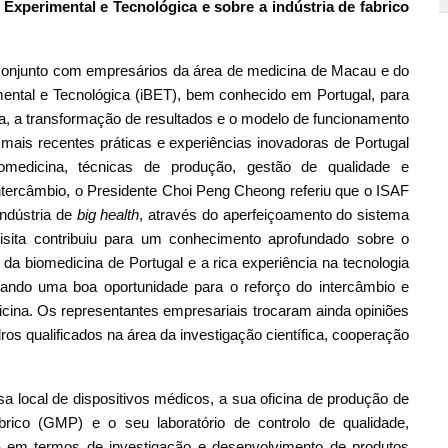
 Experimental e Tecnológica e sobre a indústria de fabrico
 conjunto com empresários da área de medicina de Macau e do
erimental e Tecnológica (iBET), bem conhecido em Portugal, para
fica, a transformação de resultados e o modelo de funcionamento
 mais recentes práticas e experiências inovadoras de Portugal
medicina, técnicas de produção, gestão de qualidade e
intercâmbio, o Presidente Choi Peng Cheong referiu que o ISAF
ndústria de
big health
, através do aperfeiçoamento do sistema
isita contribuiu para um conhecimento aprofundado sobre o
da biomedicina de Portugal e a rica experiência na tecnologia
onando uma boa oportunidade para o reforço do intercâmbio e
cina. Os representantes empresariais trocaram ainda opiniões
os qualificados na área da investigação científica, cooperação
a local de dispositivos médicos, a sua oficina de produção de
ico (GMP) e o seu laboratório de controlo de qualidade,
 em termos de investigação e desenvolvimento de produtos