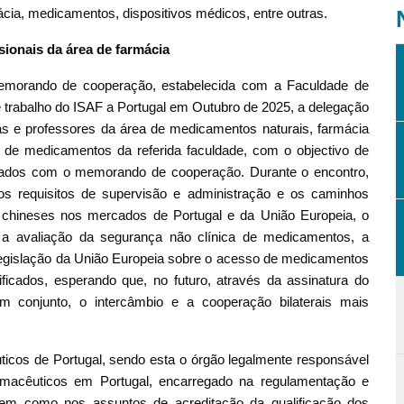
ácia, medicamentos, dispositivos médicos, entre outras.
sionais da área de farmácia
emorando de cooperação, estabelecida com a Faculdade de
e trabalho do ISAF a Portugal em Outubro de 2025, a delegação
istas e professores da área de medicamentos naturais, farmácia
o de medicamentos da referida faculdade, com o objectivo de
onados com o memorando de cooperação. Durante o encontro,
s requisitos de supervisão e administração e os caminhos
s chineses nos mercados de Portugal e da União Europeia, o
, a avaliação da segurança não clínica de medicamentos, a
legislação da União Europeia sobre o acesso de medicamentos
icados, esperando que, no futuro, através da assinatura do
conjunto, o intercâmbio e a cooperação bilaterais mais
icos de Portugal, sendo esta o órgão legalmente responsável
armacêuticos em Portugal, encarregado na regulamentação e
 bem como nos assuntos de acreditação da qualificação dos