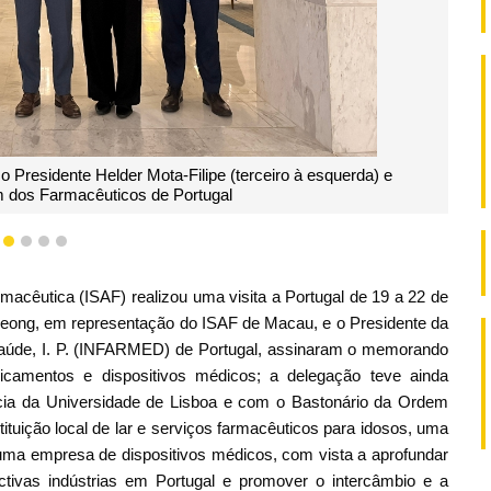
 Presidente Helder Mota-Filipe (terceiro à esquerda) e
 dos Farmacêuticos de Portugal
1
2
3
4
5
macêutica (ISAF) realizou uma visita a Portugal de 19 a 22 de
Cheong, em representação do ISAF de Macau, e o Presidente da
aúde, I. P. (INFARMED) de Portugal, assinaram o memorando
camentos e dispositivos médicos; a delegação teve ainda
cia da Universidade de Lisboa e com o Bastonário da Ordem
ituição local de lar e serviços farmacêuticos para idosos, uma
e uma empresa de dispositivos médicos, com vista a aprofundar
tivas indústrias em Portugal e promover o intercâmbio e a