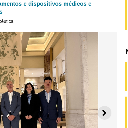
amentos e dispositivos médicos e
s
cêutica
SEGUI