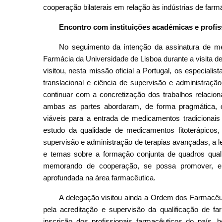
cooperação bilaterais em relação às indústrias de farm
Encontro com instituições académicas e profis
No seguimento da intenção da assinatura de m
Farmácia da Universidade de Lisboa durante a visita d
visitou, nesta missão oficial a Portugal, os especial
translacional e ciência de supervisão e administraçã
continuar com a concretização dos trabalhos relaci
ambas as partes abordaram, de forma pragmática, o
viáveis para a entrada de medicamentos tradicionai
estudo da qualidade de medicamentos fitoterápicos
supervisão e administração de terapias avançadas, a 
e temas sobre a formação conjunta de quadros qualif
memorando de cooperação, se possa promover, em 
aprofundada na área farmacêutica.
A delegação visitou ainda a Ordem dos Farmacêut
pela acreditação e supervisão da qualificação de f
inscrição dos profissionais farmacêuticos do país,