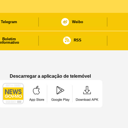
Telegram
Weibo
Boletim
RSS
informativo
Descarregar a aplicação de telemóvel
Aplicação de telemóvel “Notícias do Governo
Aplicação de telemóvel “Notícia
Aplicação de telem