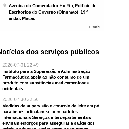
Avenida do Comendador Ho Yin, Edifício de
Escritórios do Governo (Qingmao), 19.º
andar, Macau
+ mais
Notícias dos serviços públicos
2026-07-31 22:49
Instituto para a Supervisão e Administração
Farmacêutica apela ao não consumo de um
produto com substâncias medicamentosas
ocidentais
2026-07-30 22:56
Medidas de supervisão e controlo de leite em pó
para bebés articulam-se com padrões
NTE
internacionais Serviços interdepartamentais
envidam esforços para assegurar a saúde dos
bebés e crianças, assim como a segurança