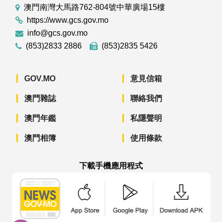
澳門南灣大馬路762-804號中華廣場15樓
https://www.gcs.gov.mo
info@gcs.gov.mo
(853)2833 2886
(853)2835 5426
GOV.MO
意見信箱
澳門雜誌
聯絡我們
澳門年鑑
私隱聲明
澳門相簿
使用條款
下載手機應用程式
澳門政府新聞 APP - App Store 下載
澳門政府新聞 APP - Googl
澳門政府新聞 